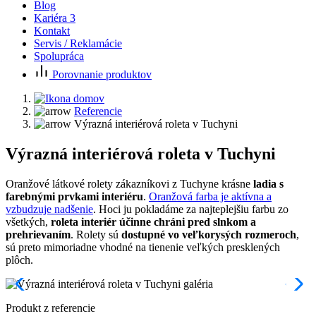
Blog
Kariéra
3
Kontakt
Servis / Reklamácie
Spolupráca
Porovnanie produktov
Referencie
Výrazná interiérová roleta v Tuchyni
Výrazná interiérová roleta v Tuchyni
Oranžové látkové rolety zákazníkovi z Tuchyne krásne
ladia s
farebnými prvkami interiéru
.
Oranžová farba je aktívna a
vzbudzuje nadšenie
. Hoci ju pokladáme za najteplejšiu farbu zo
všetkých,
roleta interiér účinne chráni pred slnkom a
prehrievaním
. Rolety sú
dostupné vo veľkorysých rozmeroch
,
sú preto mimoriadne vhodné na tienenie veľkých presklených
plôch.
Produkt z referencie