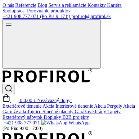
O nás
Referencie
Blog
Servis a reklamácie
Kontakty
Kariéra
Spolupráca
Porovnanie produktov
+421 908 777 071
(Po-Pia 9-17 h)
profirol@profirol.sk
0
0,00 €
Nezáväzný dopyt
Exteriérové tienenie
Akcia
Interiérové tienenie
Akcia
Pergoly
Akcia
Garniže a koľajnice
Slnečné plachty
Garážové brány
Tapety
Exteriérový nábytok
Doplnky
B2B projekty
+421 908 777 071
WhatsApp
(Po-Pia: 9:00-17:00)