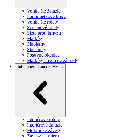
Vonkajšie žalúzie
Podomietkové boxy
Vonkajšie rolety
Screenové rolety
Siete proti hmyzu
Markízy
Slnolamy
Slnečníky
Posuvné okenice
Markízy na zimné záhrady
Interiérové tienenie
Akcia
Interiérové rolety
Interiérové žalúzie
Motorické závesy
Závesy na mieru