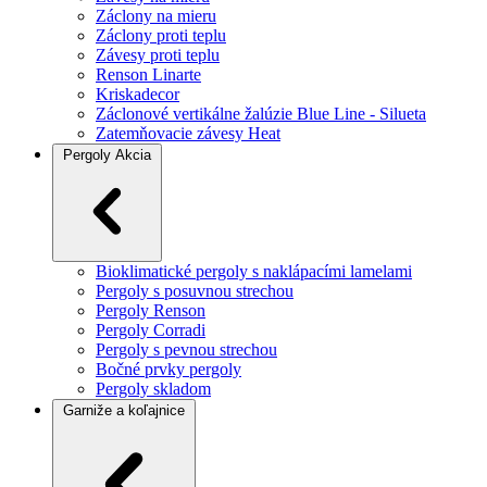
Záclony na mieru
Záclony proti teplu
Závesy proti teplu
Renson Linarte
Kriskadecor
Záclonové vertikálne žalúzie Blue Line - Silueta
Zatemňovacie závesy Heat
Pergoly
Akcia
Bioklimatické pergoly s naklápacími lamelami
Pergoly s posuvnou strechou
Pergoly Renson
Pergoly Corradi
Pergoly s pevnou strechou
Bočné prvky pergoly
Pergoly skladom
Garniže a koľajnice