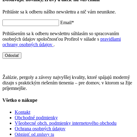
Prihláste sa k odberu nášho newslettra a nič vám neunikne.
Email*
Prihlásením sa k odberu newslettru súhlasím so spracovaním
osobných údajov spoločnosťou Profirol v súlade s
pravidlami
ochrany osobných údajov
.
Odoslať
Žalúzie, pergoly a závesy najvyššej kvality, ktoré spájajú moderný
dizajn s praktickým riešením tienenia – pre domov, v ktorom sa žije
príjemnejšie.
Všetko o nákupe
Kontakt
Obchodné podmienky
Všeobecné obch. podmienky internetového obchodu
Ochrana osobných údajov
Odstúpiť od zmluvy tu