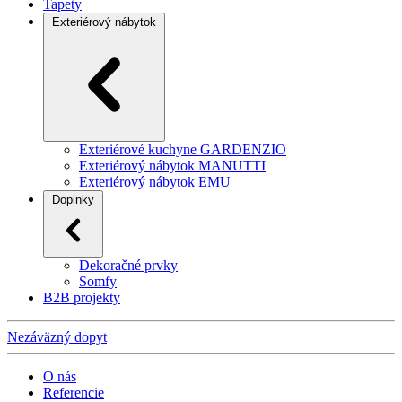
Tapety
Exteriérový nábytok
Exteriérové kuchyne GARDENZIO
Exteriérový nábytok MANUTTI
Exteriérový nábytok EMU
Doplnky
Dekoračné prvky
Somfy
B2B projekty
Nezáväzný dopyt
O nás
Referencie