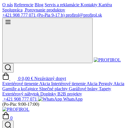
O nás
Referencie
Blog
Servis a reklamácie
Kontakty
Kariéra
Spolupráca
Porovnanie produktov
+421 908 777 071
(Po-Pia 9-17 h)
profirol@profirol.sk
0
0,00 €
Nezáväzný dopyt
Exteriérové tienenie
Akcia
Interiérové tienenie
Akcia
Pergoly
Akcia
Garniže a koľajnice
Slnečné plachty
Garážové brány
Tapety
Exteriérový nábytok
Doplnky
B2B projekty
+421 908 777 071
WhatsApp
(Po-Pia: 9:00-17:00)
0