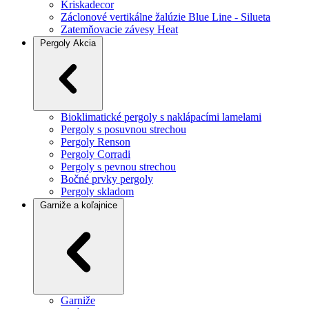
Kriskadecor
Záclonové vertikálne žalúzie Blue Line - Silueta
Zatemňovacie závesy Heat
Pergoly
Akcia
Bioklimatické pergoly s naklápacími lamelami
Pergoly s posuvnou strechou
Pergoly Renson
Pergoly Corradi
Pergoly s pevnou strechou
Bočné prvky pergoly
Pergoly skladom
Garniže a koľajnice
Garniže