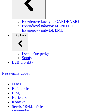
Exteriérové kuchyne GARDENZIO
Exteriérový nábytok MANUTTI
Exteriérový nábytok EMU
Doplnky
Dekoračné prvky
Somfy
B2B projekty
Nezáväzný dopyt
O nás
Referencie
Blog
Kariéra
3
Kontakt
Servis / Reklamácie
Spolupráca