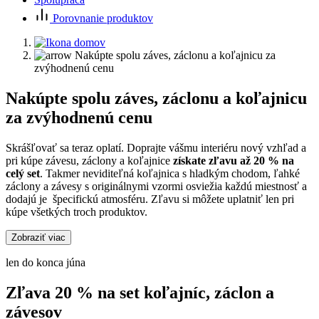
Porovnanie produktov
Nakúpte spolu záves, záclonu a koľajnicu za
zvýhodnenú cenu
Nakúpte spolu záves, záclonu a koľajnicu
za zvýhodnenú cenu
Skrášľovať sa teraz oplatí. Doprajte vášmu interiéru nový vzhľad a
pri kúpe závesu, záclony a koľajnice
získate zľavu až 20 % na
celý set
. Takmer neviditeľná koľajnica s hladkým chodom, ľahké
záclony a závesy s originálnymi vzormi osviežia každú miestnosť a
dodajú je špecifickú atmosféru. Zľavu si môžete uplatniť len pri
kúpe všetkých troch produktov.
Zobraziť viac
len do konca júna
Zľava 20 % na set koľajníc, záclon a
závesov