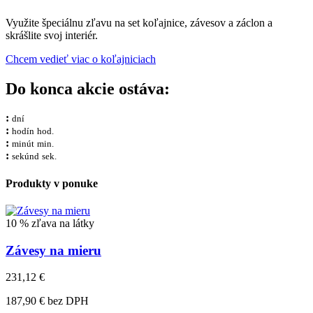
Využite špeciálnu zľavu na set koľajnice, závesov a záclon a
skrášlite svoj interiér.
Chcem vedieť viac o koľajniciach
Do konca akcie ostáva:
:
dní
:
hodín
hod.
:
minút
min.
:
sekúnd
sek.
Produkty v ponuke
10 % zľava na látky
Závesy na mieru
231,12 €
187,90 € bez DPH