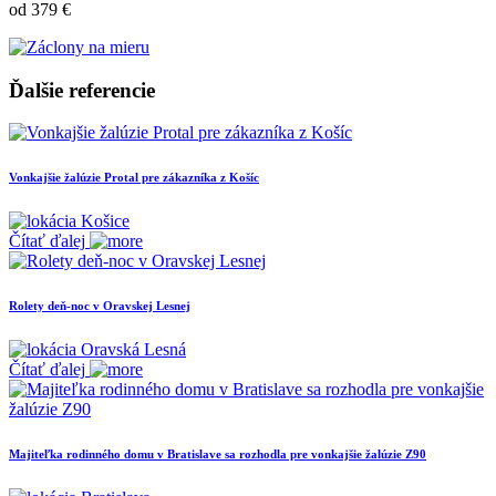
od 379 €
Ďalšie referencie
Vonkajšie žalúzie Protal pre zákazníka z Košíc
Košice
Čítať ďalej
Rolety deň-noc v Oravskej Lesnej
Oravská Lesná
Čítať ďalej
Majiteľka rodinného domu v Bratislave sa rozhodla pre vonkajšie žalúzie Z90