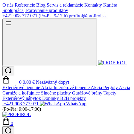
O nás
Referencie
Blog
Servis a reklamácie
Kontakty
Kariéra
Spolupráca
Porovnanie produktov
+421 908 777 071
(Po-Pia 9-17 h)
profirol@profirol.sk
0
0,00 €
Nezáväzný dopyt
Exteriérové tienenie
Akcia
Interiérové tienenie
Akcia
Pergoly
Akcia
Garniže a koľajnice
Slnečné plachty
Garážové brány
Tapety
Exteriérový nábytok
Doplnky
B2B projekty
+421 908 777 071
WhatsApp
(Po-Pia: 9:00-17:00)
0