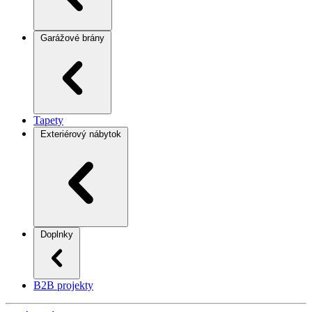
Garážové brány
Tapety
Exteriérový nábytok
Doplnky
B2B projekty