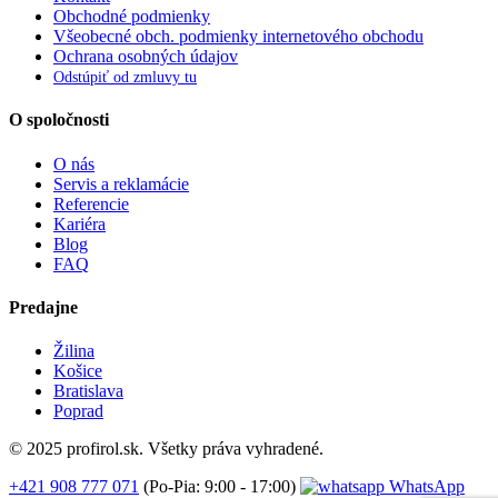
Obchodné podmienky
Všeobecné obch. podmienky internetového obchodu
Ochrana osobných údajov
Odstúpiť od zmluvy tu
O spoločnosti
O nás
Servis a reklamácie
Referencie
Kariéra
Blog
FAQ
Predajne
Žilina
Košice
Bratislava
Poprad
© 2025 profirol.sk. Všetky práva vyhradené.
+421 908 777 071
(Po-Pia: 9:00 - 17:00)
WhatsApp