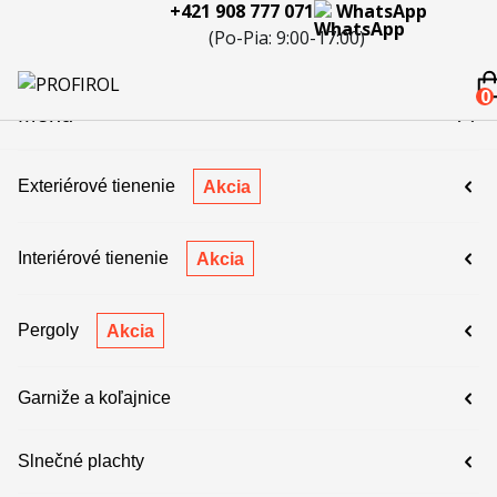
+421 908 777 071
WhatsApp
eferencie
Blog
Servis a
Kontakty
Kariéra
Spolupráca
Porov
(Po-Pia: 9:00-17:00)
reklamácie
produ
 908 777 071
0
Menu
Exteriérové tienenie
Akcia
Interiérové tienenie
Akcia
Pergoly
Akcia
Garniže a koľajnice
Slnečné plachty