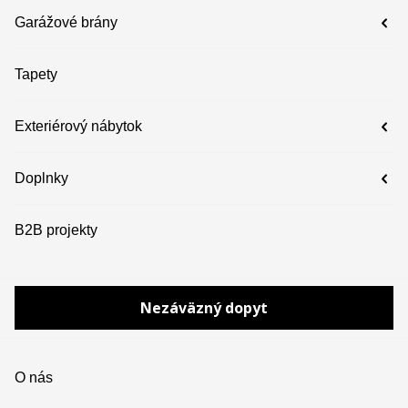
Garážové brány
Tapety
Exteriérový nábytok
Doplnky
B2B projekty
Nezáväzný dopyt
O nás