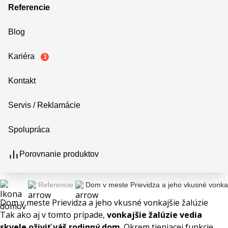
Referencie
Blog
Kariéra
3
Kontakt
Servis / Reklamácie
Spolupráca
Porovnanie produktov
Referencie
Dom v meste Prievidza a jeho vkusné vonkaj
Dom v meste Prievidza a jeho vkusné vonkajšie žalúzie
Tak ako aj v tomto prípade,
vonkajšie žalúzie vedia
skvele oživiť váš rodinný dom
. Okrem tieniacej funkcie