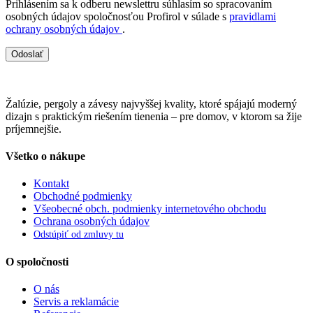
Prihlásením sa k odberu newslettru súhlasím so spracovaním
osobných údajov spoločnosťou Profirol v súlade s
pravidlami
ochrany osobných údajov
.
Odoslať
Žalúzie, pergoly a závesy najvyššej kvality, ktoré spájajú moderný
dizajn s praktickým riešením tienenia – pre domov, v ktorom sa žije
príjemnejšie.
Všetko o nákupe
Kontakt
Obchodné podmienky
Všeobecné obch. podmienky internetového obchodu
Ochrana osobných údajov
Odstúpiť od zmluvy tu
O spoločnosti
O nás
Servis a reklamácie