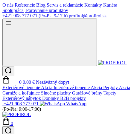
O nás
Referencie
Blog
Servis a reklamácie
Kontakty
Kariéra
Spolupráca
Porovnanie produktov
+421 908 777 071
(Po-Pia 9-17 h)
profirol@profirol.sk
0
0,00 €
Nezáväzný dopyt
Exteriérové tienenie
Akcia
Interiérové tienenie
Akcia
Pergoly
Akcia
Garniže a koľajnice
Slnečné plachty
Garážové brány
Tapety
Exteriérový nábytok
Doplnky
B2B projekty
+421 908 777 071
WhatsApp
(Po-Pia: 9:00-17:00)
0