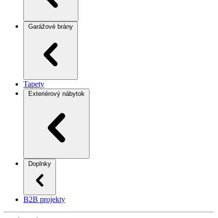
Garážové brány
Tapety
Exteriérový nábytok
Doplnky
B2B projekty