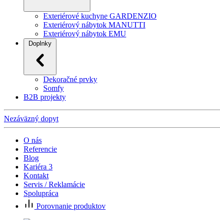
Exteriérové kuchyne GARDENZIO
Exteriérový nábytok MANUTTI
Exteriérový nábytok EMU
Doplnky
Dekoračné prvky
Somfy
B2B projekty
Nezáväzný dopyt
O nás
Referencie
Blog
Kariéra
3
Kontakt
Servis / Reklamácie
Spolupráca
Porovnanie produktov