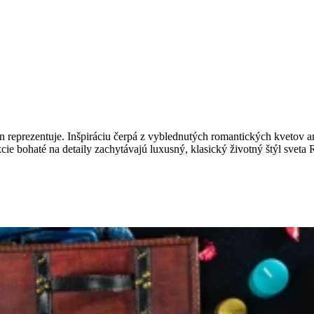
reprezentuje. Inšpiráciu čerpá z vyblednutých romantických kvetov ang
kcie bohaté na detaily zachytávajú luxusný, klasický životný štýl sveta