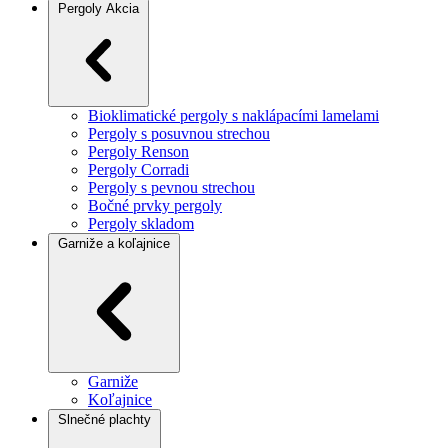
Pergoly
Akcia
Bioklimatické pergoly s naklápacími lamelami
Pergoly s posuvnou strechou
Pergoly Renson
Pergoly Corradi
Pergoly s pevnou strechou
Bočné prvky pergoly
Pergoly skladom
Garniže a koľajnice
Garniže
Koľajnice
Slnečné plachty