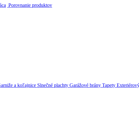
áca
Porovnanie produktov
arniže a koľajnice
Slnečné plachty
Garážové brány
Tapety
Exteriérov