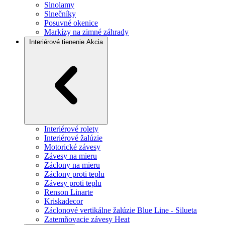
Slnolamy
Slnečníky
Posuvné okenice
Markízy na zimné záhrady
Interiérové tienenie
Akcia
Interiérové rolety
Interiérové žalúzie
Motorické závesy
Závesy na mieru
Záclony na mieru
Záclony proti teplu
Závesy proti teplu
Renson Linarte
Kriskadecor
Záclonové vertikálne žalúzie Blue Line - Silueta
Zatemňovacie závesy Heat