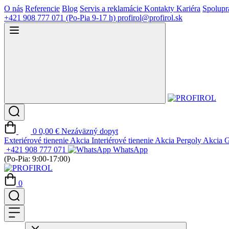
O nás
Referencie
Blog
Servis a reklamácie
Kontakty
Kariéra
Spolupr
+421 908 777 071
(Po-Pia 9-17 h)
profirol@profirol.sk
0
0,00 €
Nezáväzný dopyt
Exteriérové tienenie
Akcia
Interiérové tienenie
Akcia
Pergoly
Akcia
G
+421 908 777 071
WhatsApp
(Po-Pia: 9:00-17:00)
0