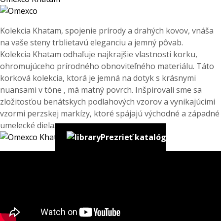
Kolekcia Khatam, spojenie prírody a drahých kovov, vnáša
na vaše steny trblietavú eleganciu a jemný pôvab.
Kolekcia Khatam odhaľuje najkrajšie vlastnosti korku,
ohromujúceho prírodného obnoviteľného materiálu. Táto
korková kolekcia, ktorá je jemná na dotyk s krásnymi
nuansami v tóne , má matný povrch. Inšpirovali sme sa
zložitosťou benátskych podlahových vzorov a vynikajúcimi
vzormi perzskej markízy, ktoré spájajú východné a západné
umelecké diela.
Prezrieť katalóg