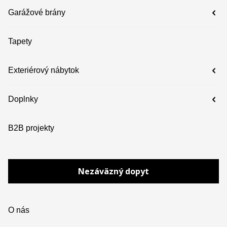
Garážové brány
Tapety
Exteriérový nábytok
Doplnky
B2B projekty
Nezáväzný dopyt
O nás