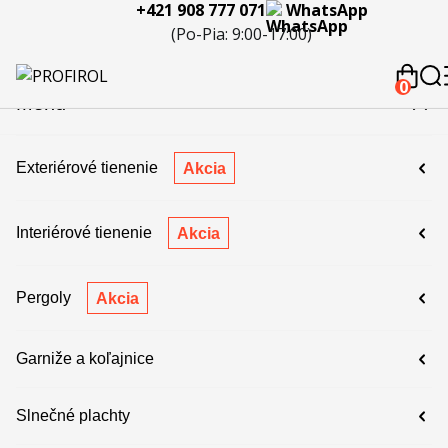
+421 908 777 071
WhatsApp
eferencie
Blog
Servis a
Kontakty
Kariéra
Spolupráca
Porov
(Po-Pia: 9:00-17:00)
reklamácie
produ
 908 777 071
0
Menu
Exteriérové tienenie
Akcia
Interiérové tienenie
Akcia
Pergoly
Akcia
Garniže a koľajnice
Slnečné plachty