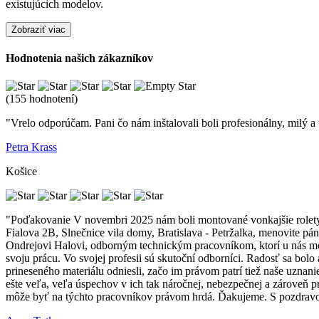
existujúcich modelov.
Zobraziť viac
Hodnotenia našich zákazníkov
(155 hodnotení)
"Vrelo odporúčam. Pani čo nám inštalovali boli profesionálny, milý a
Petra Krass
Košice
"Poďakovanie V novembri 2025 nám boli montované vonkajšie rolety C
Fialova 2B, Slnečnice vila domy, Bratislava - Petržalka, menovite 
Ondrejovi Halovi, odborným technickým pracovníkom, ktorí u nás monto
svoju prácu. Vo svojej profesii sú skutoční odborníci. Radosť sa bo
prineseného materiálu odniesli, začo im právom patrí tiež naše uznan
ešte veľa, veľa úspechov v ich tak náročnej, nebezpečnej a zároveň pr
môže byť na týchto pracovníkov právom hrdá. Ďakujeme. S pozdra