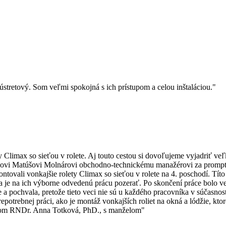
 ústretový. Som veľmi spokojná s ich prístupom a celou inštaláciou."
limax so sieťou v rolete. Aj touto cestou si dovoľujeme vyjadriť ve
pánovi Matúšovi Molnárovi obchodno-technickému manažérovi za prompt
vali vonkajšie rolety Climax so sieťou v rolete na 4. poschodí. Títo t
lo a je na ich výborne odvedenú prácu pozerať. Po skončení práce bolo 
ie a pochvala, pretože tieto veci nie sú u každého pracovníka v súčas
epotrebnej práci, ako je montáž vonkajších roliet na okná a lódžie, ktor
vom RNDr. Anna Totková, PhD., s manželom"