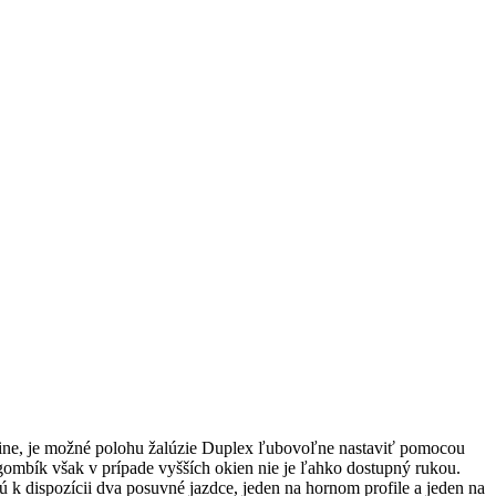
ine, je možné polohu žalúzie Duplex ľubovoľne nastaviť pomocou
gombík však v prípade vyšších okien nie je ľahko dostupný rukou.
 k dispozícii dva posuvné jazdce, jeden na hornom profile a jeden na