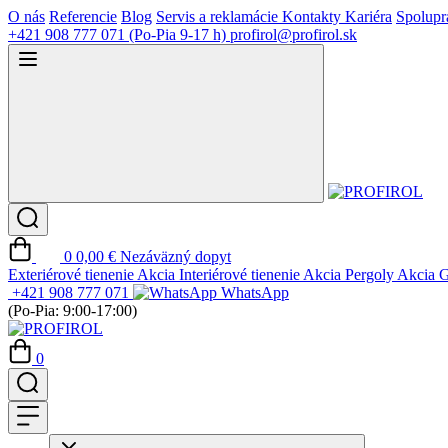
O nás
Referencie
Blog
Servis a reklamácie
Kontakty
Kariéra
Spolupr
+421 908 777 071
(Po-Pia 9-17 h)
profirol@profirol.sk
0
0,00 €
Nezáväzný dopyt
Exteriérové tienenie
Akcia
Interiérové tienenie
Akcia
Pergoly
Akcia
G
+421 908 777 071
WhatsApp
(Po-Pia: 9:00-17:00)
0