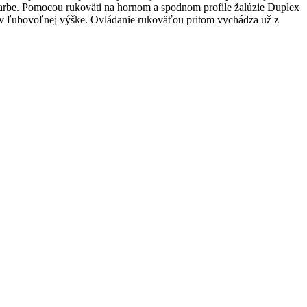
arbe. Pomocou rukoväti na hornom a spodnom profile žalúzie Duplex
m v ľubovoľnej výške. Ovládanie rukoväťou pritom vychádza už z