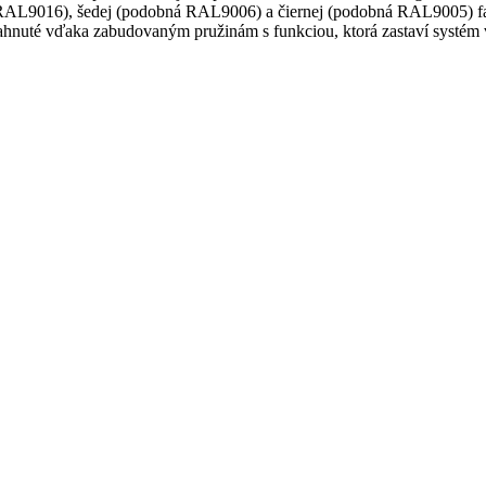
bná RAL9016), šedej (podobná RAL9006) a čiernej (podobná RAL9005) f
siahnuté vďaka zabudovaným pružinám s funkciou, ktorá zastaví systé