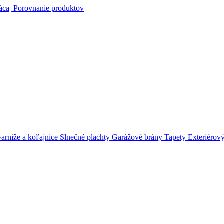
áca
Porovnanie produktov
arniže a koľajnice
Slnečné plachty
Garážové brány
Tapety
Exteriérov