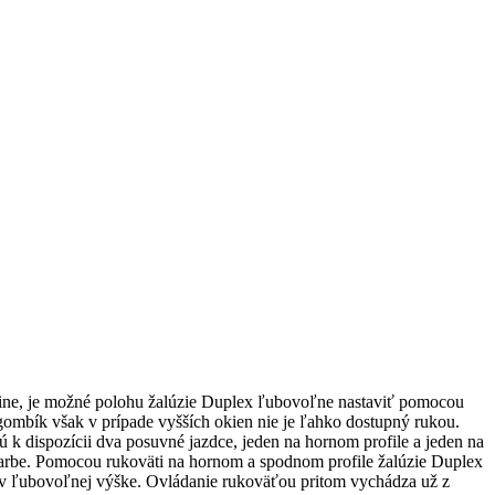
ine, je možné polohu žalúzie Duplex ľubovoľne nastaviť pomocou
gombík však v prípade vyšších okien nie je ľahko dostupný rukou.
 k dispozícii dva posuvné jazdce, jeden na hornom profile a jeden na
arbe. Pomocou rukoväti na hornom a spodnom profile žalúzie Duplex
m v ľubovoľnej výške. Ovládanie rukoväťou pritom vychádza už z