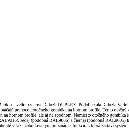
žitok so svetlom v novej žalúzii DUPLEX. Podobne ako žalúzia Variol
e) otáčajú pomocou otočného gombíka na hornom profile. Tento otočný 
n na hornom profile, ale aj na spodnom. Namiesto otočného gombíka sú
bná RAL9016), šedej (podobná RAL9006) a čiernej (podobná RAL9005) f
siahnuté vďaka zabudovaným pružinám s funkciou, ktorá zastaví systé