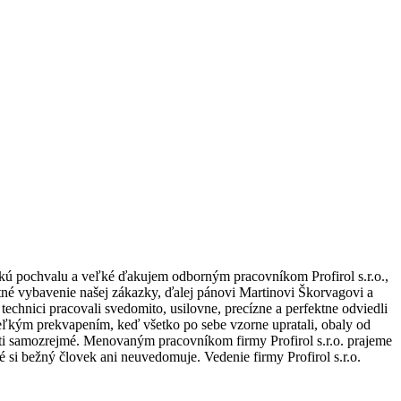
ľkú pochvalu a veľké ďakujem odborným pracovníkom Profirol s.r.o.,
né vybavenie našej zákazky, ďalej pánovi Martinovi Škorvagovi a
echnici pracovali svedomito, usilovne, precízne a perfektne odviedli
veľkým prekvapením, keď všetko po sebe vzorne upratali, obaly od
nosti samozrejmé. Menovaným pracovníkom firmy Profirol s.r.o. prajeme
é si bežný človek ani neuvedomuje. Vedenie firmy Profirol s.r.o.