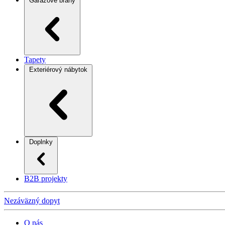
Garážové brány
Tapety
Exteriérový nábytok
Doplnky
B2B projekty
Nezáväzný dopyt
O nás