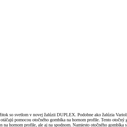
žitok so svetlom v novej žalúzii DUPLEX. Podobne ako žalúzia Variol
e) otáčajú pomocou otočného gombíka na hornom profile. Tento otočný 
n na hornom profile, ale aj na spodnom. Namiesto otočného gombíka sú