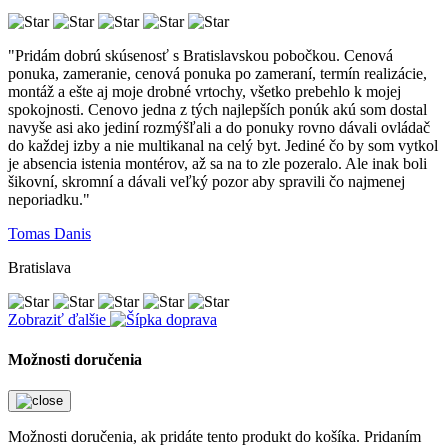
"Pridám dobrú skúsenosť s Bratislavskou pobočkou. Cenová
ponuka, zameranie, cenová ponuka po zameraní, termín realizácie,
montáž a ešte aj moje drobné vrtochy, všetko prebehlo k mojej
spokojnosti. Cenovo jedna z tých najlepších ponúk akú som dostal
navyše asi ako jediní rozmýšľali a do ponuky rovno dávali ovládač
do každej izby a nie multikanal na celý byt. Jediné čo by som vytkol
je absencia istenia montérov, až sa na to zle pozeralo. Ale inak boli
šikovní, skromní a dávali veľký pozor aby spravili čo najmenej
neporiadku."
Tomas Danis
Bratislava
Zobraziť ďalšie
Možnosti doručenia
Možnosti doručenia, ak pridáte tento produkt do košíka. Pridaním