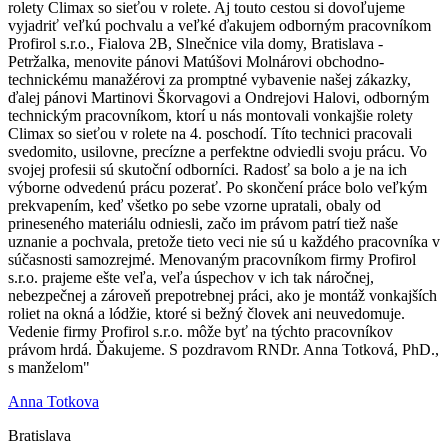
rolety Climax so sieťou v rolete. Aj touto cestou si dovoľujeme
vyjadriť veľkú pochvalu a veľké ďakujem odborným pracovníkom
Profirol s.r.o., Fialova 2B, Slnečnice vila domy, Bratislava -
Petržalka, menovite pánovi Matúšovi Molnárovi obchodno-
technickému manažérovi za promptné vybavenie našej zákazky,
ďalej pánovi Martinovi Škorvagovi a Ondrejovi Halovi, odborným
technickým pracovníkom, ktorí u nás montovali vonkajšie rolety
Climax so sieťou v rolete na 4. poschodí. Títo technici pracovali
svedomito, usilovne, precízne a perfektne odviedli svoju prácu. Vo
svojej profesii sú skutoční odborníci. Radosť sa bolo a je na ich
výborne odvedenú prácu pozerať. Po skončení práce bolo veľkým
prekvapením, keď všetko po sebe vzorne upratali, obaly od
prineseného materiálu odniesli, začo im právom patrí tiež naše
uznanie a pochvala, pretože tieto veci nie sú u každého pracovníka v
súčasnosti samozrejmé. Menovaným pracovníkom firmy Profirol
s.r.o. prajeme ešte veľa, veľa úspechov v ich tak náročnej,
nebezpečnej a zároveň prepotrebnej práci, ako je montáž vonkajších
roliet na okná a lódžie, ktoré si bežný človek ani neuvedomuje.
Vedenie firmy Profirol s.r.o. môže byť na týchto pracovníkov
právom hrdá. Ďakujeme. S pozdravom RNDr. Anna Totková, PhD.,
s manželom"
Anna Totkova
Bratislava