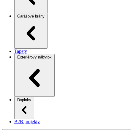
Garážové brány
Tapety
Exteriérový nábytok
Doplnky
B2B projekty