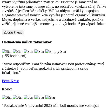
vďaka využitiu prírodných materiálov. Prioritne je zameraná na
vytvorenie takzvanej lounge zóny, no súčasťou kolekcie sú aj ľahké
a vzdušné jedálenské stoličky. Vďaka oblým a mäkkým spojom,
elegantná teaková konštrukcia vytvára jednotnú organickú štruktúru.
Muyu, doplnená o veľké, nadýchané a dizajnové vankúše, ponúka
zažiť príjemné vonkajšie momenty - od východu až po západ slnka.
Zobraziť viac
Hodnotenia našich zákazníkov
(155 hodnotení)
"Vrelo odporúčam. Pani čo nám inštalovali boli profesionálny, milý
a ústretový. Som veľmi spokojná s ich prístupom a celou
inštaláciou."
Petra Krass
Košice
"Poďakovanie V novembri 2025 nám boli montované vonkajšie