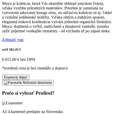
Muyu je kolekcia, ktorá Vás okamžite obklopí zmyslom čistoty,
vďaka využitiu prírodných materiálov. Prioritne je zameraná na
vytvorenie takzvanej lounge zóny, no súčasťou kolekcie sú aj ľahké
a vzdušné jedálenské stoličky. Vďaka oblým a mäkkým spojom,
elegantná teaková konštrukcia vytvára jednotnú organickú štruktúru.
Muyu, doplnená o veľké, nadýchané a dizajnové vankúše, ponúka
zažiť príjemné vonkajšie momenty - od východu až po západ slnka.
Zobraziť viac
od 8 382,45 €
6 815,00 € bez DPH
*uvedená cena je bez montáže a dopravy
Expresný dopyt
Možnosti doručenia
Prečo si vybrať Profirol?
Až 4 kamenné predajne na Slovensku