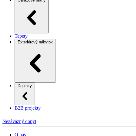
Garážové brány
Tapety
Exteriérový nábytok
Doplnky
B2B projekty
Nezáväzný dopyt
O nás