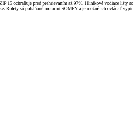
ZIP 15 ochraňuje pred prehrievaním až 97%. Hliníkové vodiace lišty 
šírke. Rolety sú poháňané motormi SOMFY a je možné ich ovládať vypí