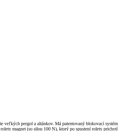
nie veľkých pergol a altánkov. Má patentovaný blokovací systém
lety magnet (so silou 100 N), ktorý po spustení rolety prichytí