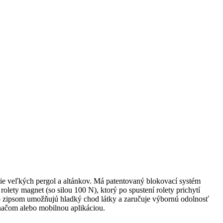
nie veľkých pergol a altánkov. Má patentovaný blokovací systém
lety magnet (so silou 100 N), ktorý po spustení rolety prichytí
so zipsom umožňujú hladký chod látky a zaručuje výbornú odolnosť
načom alebo mobilnou aplikáciou.