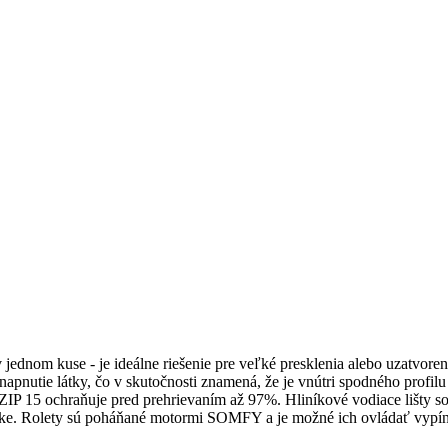
jednom kuse - je ideálne riešenie pre veľké presklenia alebo uzatvore
tie látky, čo v skutočnosti znamená, že je vnútri spodného profilu ro
ZIP 15 ochraňuje pred prehrievaním až 97%. Hliníkové vodiace lišty 
šírke. Rolety sú poháňané motormi SOMFY a je možné ich ovládať vypí