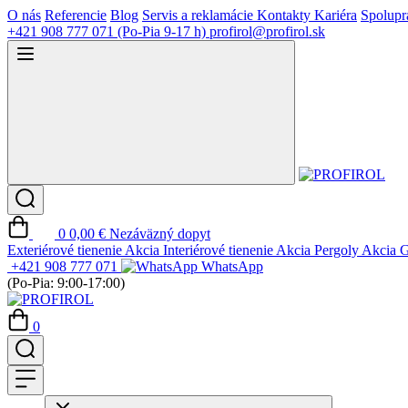
O nás
Referencie
Blog
Servis a reklamácie
Kontakty
Kariéra
Spolupr
+421 908 777 071
(Po-Pia 9-17 h)
profirol@profirol.sk
0
0,00 €
Nezáväzný dopyt
Exteriérové tienenie
Akcia
Interiérové tienenie
Akcia
Pergoly
Akcia
G
+421 908 777 071
WhatsApp
(Po-Pia: 9:00-17:00)
0