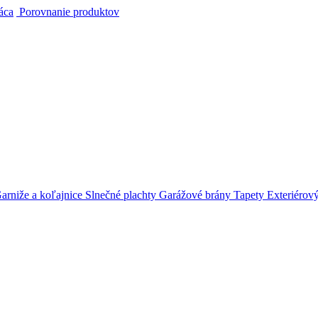
áca
Porovnanie produktov
arniže a koľajnice
Slnečné plachty
Garážové brány
Tapety
Exteriérov