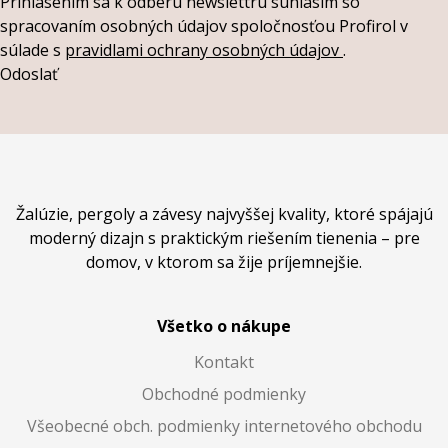
Prihlásením sa k odberu newslettru súhlasím so
spracovaním osobných údajov spoločnosťou Profirol v
súlade s
pravidlami ochrany osobných údajov
.
Odoslať
Žalúzie, pergoly a závesy najvyššej kvality, ktoré spájajú
moderný dizajn s praktickým riešením tienenia – pre
domov, v ktorom sa žije príjemnejšie.
Všetko o nákupe
Kontakt
Obchodné podmienky
Všeobecné obch. podmienky internetového obchodu