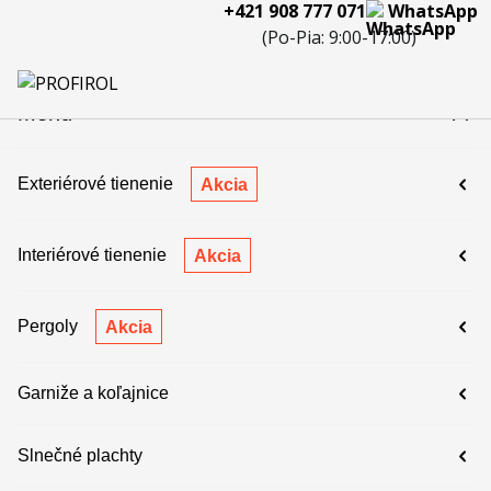
+421 908 777 071
WhatsApp
eferencie
Blog
Servis a
Kontakty
Kariéra
Spolupráca
Porov
(Po-Pia: 9:00-17:00)
reklamácie
produ
 908 777 071
Menu
Exteriérové tienenie
Akcia
Interiérové tienenie
Akcia
Pergoly
Akcia
Garniže a koľajnice
Slnečné plachty