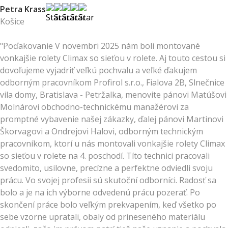
Petra Krass
Košice
"Poďakovanie V novembri 2025 nám boli montované
vonkajšie rolety Climax so sieťou v rolete. Aj touto cestou si
dovoľujeme vyjadriť veľkú pochvalu a veľké ďakujem
odborným pracovníkom Profirol s.r.o., Fialova 2B, Slnečnice
vila domy, Bratislava - Petržalka, menovite pánovi Matúšovi
Molnárovi obchodno-technickému manažérovi za
promptné vybavenie našej zákazky, ďalej pánovi Martinovi
Škorvagovi a Ondrejovi Halovi, odborným technickým
pracovníkom, ktorí u nás montovali vonkajšie rolety Climax
so sieťou v rolete na 4. poschodí. Títo technici pracovali
svedomito, usilovne, precízne a perfektne odviedli svoju
prácu. Vo svojej profesii sú skutoční odborníci. Radosť sa
bolo a je na ich výborne odvedenú prácu pozerať. Po
skončení práce bolo veľkým prekvapením, keď všetko po
sebe vzorne upratali, obaly od prineseného materiálu