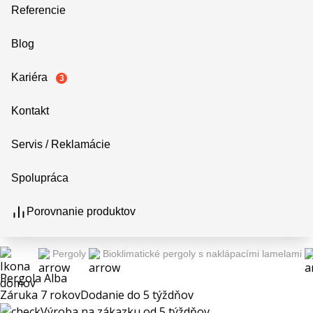
Referencie
Blog
Kariéra
3
Kontakt
Servis / Reklamácie
Spolupráca
Porovnanie produktov
Pergoly
Bioklimatické pergoly s naklápacími lamelami
Pergola Alba
Záruka 7 rokov
Dodanie do 5 týždňov
Výroba na zákazku od 5 týždňov