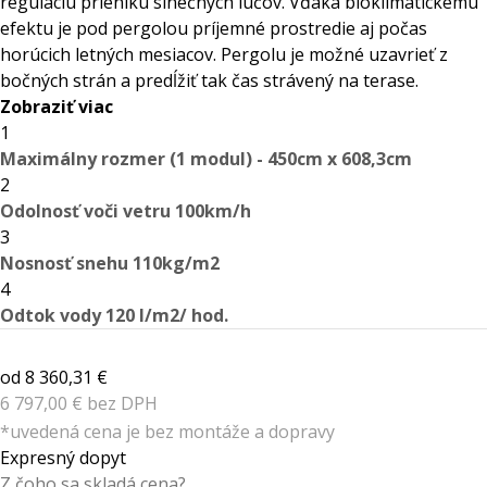
reguláciu prieniku slnečných lúčov. Vďaka bioklimatickému
efektu je pod pergolou príjemné prostredie aj počas
horúcich letných mesiacov. Pergolu je možné uzavrieť z
bočných strán a predĺžiť tak čas strávený na terase.
Zobraziť viac
1
Maximálny rozmer (1 modul) - 450cm x 608,3cm
2
Odolnosť voči vetru 100km/h
3
Nosnosť snehu 110kg/m2
4
Odtok vody 120 l/m2/ hod.
od 8 360,31 €
6 797,00 € bez DPH
*uvedená cena je bez montáže a dopravy
Expresný dopyt
Z čoho sa skladá cena?