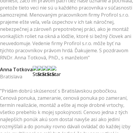
odniesli, začo im právom patrí tiež naše uznanie a pochvala,
pretože tieto veci nie sú u každého pracovníka v súčasnosti
samozrejmé. Menovaným pracovníkom firmy Profirol s.r.o.
prajeme ešte veľa, veľa úspechov v ich tak náročnej,
nebezpečnej a zároveň prepotrebnej práci, ako je montáž
vonkajších roliet na okná a lódžie, ktoré si bežný človek ani
neuvedomuje. Vedenie firmy Profirol s.r.o. môže byť na
týchto pracovníkov právom hrdá. Ďakujeme. S pozdravom
RNDr. Anna Totková, PhD., s manželom"
Anna Totkova
Bratislava
"Pridám dobrú skúsenosť s Bratislavskou pobočkou.
Cenová ponuka, zameranie, cenová ponuka po zameraní,
termín realizácie, montáž a ešte aj moje drobné vrtochy,
všetko prebehlo k mojej spokojnosti. Cenovo jedna z tých
najlepších ponúk akú som dostal navyše asi ako jediní
rozmýšľali a do ponuky rovno dávali ovládač do každej izby