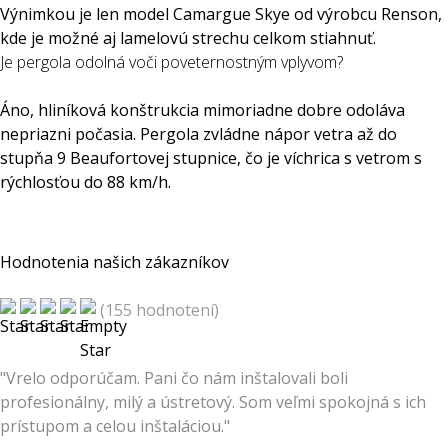
Výnimkou je len model Camargue Skye od výrobcu Renson,
kde je možné aj lamelovú strechu celkom stiahnuť.
Je pergola odolná voči poveternostným vplyvom?
Áno, hliníková konštrukcia mimoriadne dobre odoláva
nepriazni počasia. Pergola zvládne nápor vetra až do
stupňa 9 Beaufortovej stupnice, čo je víchrica s vetrom s
rýchlosťou do 88 km/h.
Hodnotenia našich zákazníkov
(155 hodnotení)
"Vrelo odporúčam. Pani čo nám inštalovali boli
profesionálny, milý a ústretový. Som veľmi spokojná s ich
prístupom a celou inštaláciou."