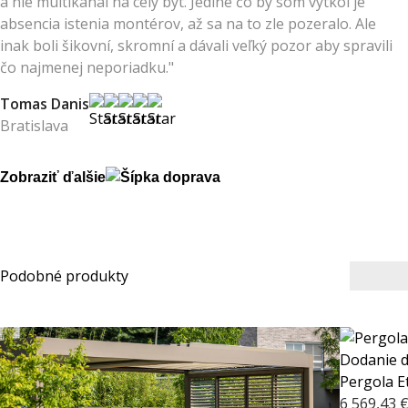
a nie multikanal na celý byt. Jediné čo by som vytkol je
absencia istenia montérov, až sa na to zle pozeralo. Ale
inak boli šikovní, skromní a dávali veľký pozor aby spravili
čo najmenej neporiadku."
Tomas Danis
Bratislava
Zobraziť ďalšie
Podobné produkty
Dodanie 
Pergola E
6 569,43 