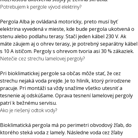
Potrebujem k pergole vývod elektriny?
Pergola Alba je ovládaná motoricky, preto musí byť
elektrina vyvedená v mieste, kde bude pergola ukotvená o
stenu alebo podlahu terasy. Stačí jeden kábel 230 V. Ak
máte záujem aj o ohrev terasy, je potrebný separátny kábel
s 10 A ističom. Pergoly s ohrevom tvoria asi 30 % zákaziek.
Netečie cez strechu lamelovej pergoly?
Pri bioklimatickej pergole sa občas môže stať, že cez
strechu nejaká voda prejde. Je to hliník, ktorý prirodzene
pracuje. Pri montáži sa vždy snažíme všetko utesniť a
tesnenie aj odskúšame. Oprava tesnení lamelovej pergoly
patrí k bežnému servisu.
Ako je riešený odtok vody?
Bioklimatická pergola má po perimetri obvodový žľab, do
ktorého steká voda z lamely. Následne voda cez žľaby