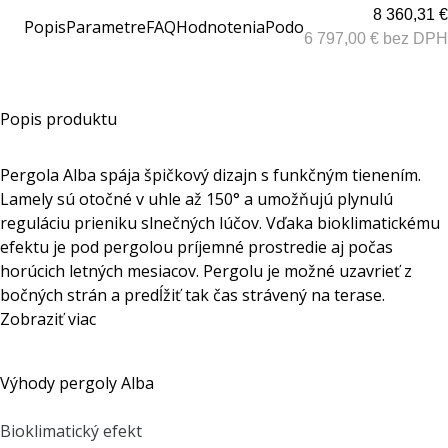
8 360,31 €
Popis
Parametre
FAQ
Hodnotenia
Podobné produkty
6 797,00 € bez DPH
Popis produktu
Pergola Alba spája špičkový dizajn s funkčným tienením.
Lamely sú otočné v uhle až 150° a umožňujú plynulú
reguláciu prieniku slnečných lúčov. Vďaka bioklimatickému
efektu je pod pergolou príjemné prostredie aj počas
horúcich letných mesiacov. Pergolu je možné uzavrieť z
bočných strán a predĺžiť tak čas strávený na terase.
Zobraziť viac
Výhody pergoly Alba
Bioklimatický efekt