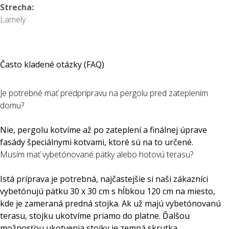
Strecha:
Lamely
Často kladené otázky (FAQ)
Je potrebné mať predprípravu na pergolu pred zateplením
domu?
Nie, pergolu kotvíme až po zateplení a finálnej úprave
fasády špeciálnymi kotvami, ktoré sú na to určené.
Musím mať vybetónované pätky alebo hotovú terasu?
Istá príprava je potrebná, najčastejšie si naši zákazníci
vybetónujú pätku 30 x 30 cm s hĺbkou 120 cm na miesto,
kde je zameraná predná stojka. Ak už majú vybetónovanú
terasu, stojku ukotvíme priamo do platne. Ďalšou
možnosťou ukotvenia stojky je zemná skrutka.