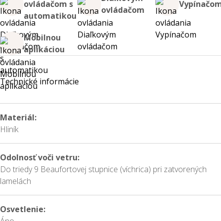
ovládačom s
Vypínačo
ovládačom
automatikou
Mobilnou
aplikáciou
Technické informácie
Materiál:
Hliník
Odolnosť voči vetru:
Do triedy 9 Beaufortovej stupnice (víchrica) pri zatvorených
lamelách
Osvetlenie: