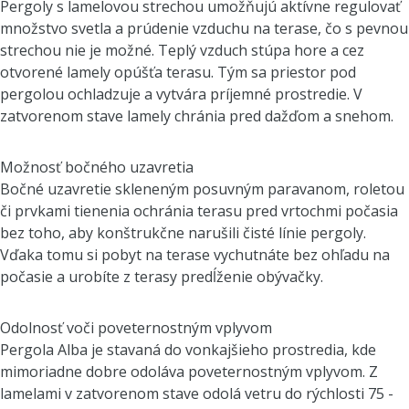
Pergoly s lamelovou strechou umožňujú aktívne regulovať
množstvo svetla a prúdenie vzduchu na terase, čo s pevnou
strechou nie je možné. Teplý vzduch stúpa hore a cez
otvorené lamely opúšťa terasu. Tým sa priestor pod
pergolou ochladzuje a vytvára príjemné prostredie. V
zatvorenom stave lamely chránia pred dažďom a snehom.
Možnosť bočného uzavretia
Bočné uzavretie skleneným posuvným paravanom, roletou
či prvkami tienenia ochránia terasu pred vrtochmi počasia
bez toho, aby konštrukčne narušili čisté línie pergoly.
Vďaka tomu si pobyt na terase vychutnáte bez ohľadu na
počasie a urobíte z terasy predĺženie obývačky.
Odolnosť voči poveternostným vplyvom
Pergola Alba je stavaná do vonkajšieho prostredia, kde
mimoriadne dobre odoláva poveternostným vplyvom. Z
lamelami v zatvorenom stave odolá vetru do rýchlosti 75 -