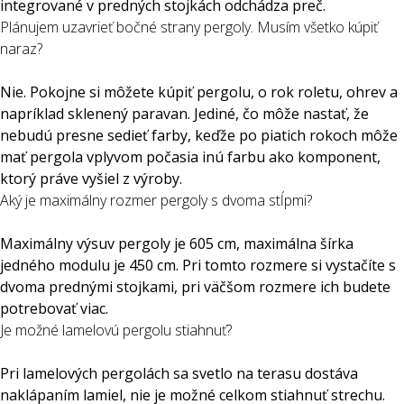
integrované v predných stojkách odchádza preč.
Plánujem uzavrieť bočné strany pergoly. Musím všetko kúpiť
naraz?
Nie. Pokojne si môžete kúpiť pergolu, o rok roletu, ohrev a
napríklad sklenený paravan. Jediné, čo môže nastať, že
nebudú presne sedieť farby, keďže po piatich rokoch môže
mať pergola vplyvom počasia inú farbu ako komponent,
ktorý práve vyšiel z výroby.
Aký je maximálny rozmer pergoly s dvoma stĺpmi?
Maximálny výsuv pergoly je 605 cm, maximálna šírka
jedného modulu je 450 cm. Pri tomto rozmere si vystačíte s
dvoma prednými stojkami, pri väčšom rozmere ich budete
potrebovať viac.
Je možné lamelovú pergolu stiahnuť?
Pri lamelových pergolách sa svetlo na terasu dostáva
naklápaním lamiel, nie je možné celkom stiahnuť strechu.