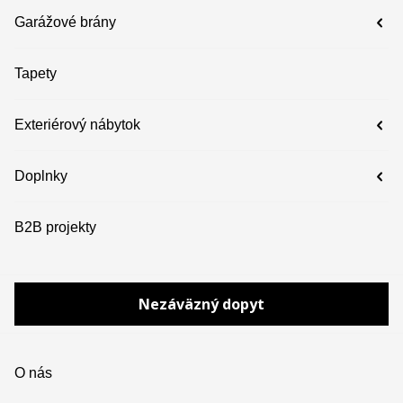
Garážové brány
Tapety
Exteriérový nábytok
Doplnky
B2B projekty
Nezáväzný dopyt
O nás