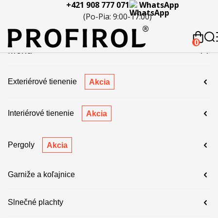
+421 908 777 071
WhatsApp
eferencie
Blog
Servis a
Kontakty
Kariéra
Spolupráca
Porov
(Po-Pia: 9:00-17:00)
reklamácie
produ
 908 777 071
0
Menu
Exteriérové tienenie
Akcia
Interiérové tienenie
Akcia
Pergoly
Akcia
Garniže a koľajnice
Slnečné plachty