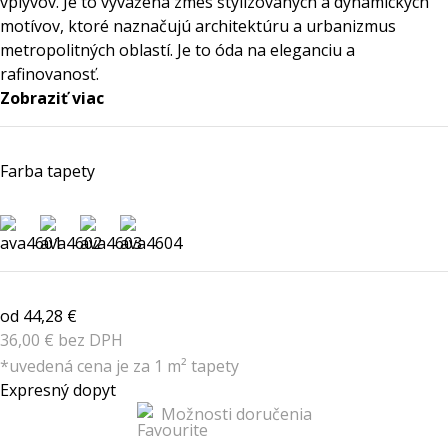
vplyvov. Je to vyvážená zmes štylizovaných a dynamických
motívov, ktoré naznačujú architektúru a urbanizmus
metropolitných oblastí. Je to óda na eleganciu a
rafinovanosť.
Zobraziť viac
Farba tapety
od 44,28 €
36,00 € bez DPH
*uvedená cena je za 1 m² tapety
Expresný dopyt
Možnosti doručenia