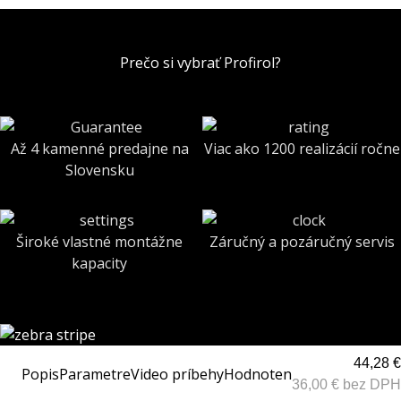
Prečo si vybrať Profirol?
Až 4 kamenné predajne na
Viac ako 1200 realizácií ročne
Slovensku
Široké vlastné montážne
Záručný a pozáručný servis
kapacity
44,28 €
Popis
Parametre
Video príbehy
Hodnotenia
36,00 € bez DPH