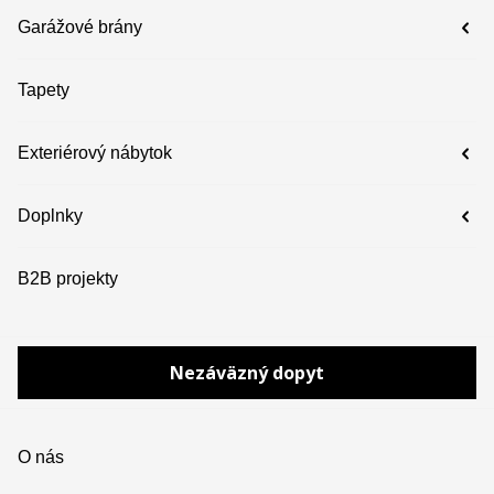
Garážové brány
Tapety
Exteriérový nábytok
Doplnky
B2B projekty
Nezáväzný dopyt
O nás