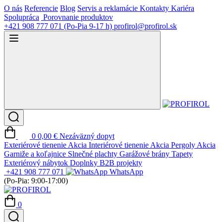
O nás
Referencie
Blog
Servis a reklamácie
Kontakty
Kariéra
Spolupráca
Porovnanie produktov
+421 908 777 071
(Po-Pia 9-17 h)
profirol@profirol.sk
0
0,00 €
Nezáväzný dopyt
Exteriérové tienenie
Akcia
Interiérové tienenie
Akcia
Pergoly
Akcia
Garniže a koľajnice
Slnečné plachty
Garážové brány
Tapety
Exteriérový nábytok
Doplnky
B2B projekty
+421 908 777 071
WhatsApp
(Po-Pia: 9:00-17:00)
0