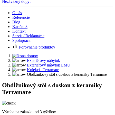
Nezáväzný dopyt
O nás
Referencie
Blog
Kariéra
3
Kontakt
Servis / Reklamácie
Spolupráca
Porovnanie produktov
Exteriérový nábytok
Exteriérový nábytok EMU
Kolekcia Terramare
Obdĺžnikový stôl s doskou z keramiky Terramare
Obdĺžnikový stôl s doskou z keramiky
Terramare
Výroba na zákazku od 3 týždňov