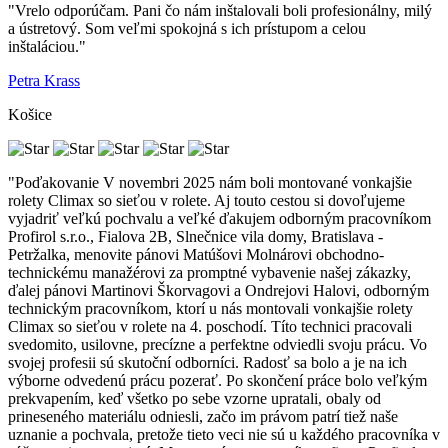
"Vrelo odporúčam. Pani čo nám inštalovali boli profesionálny, milý
a ústretový. Som veľmi spokojná s ich prístupom a celou
inštaláciou."
Petra Krass
Košice
"Poďakovanie V novembri 2025 nám boli montované vonkajšie
rolety Climax so sieťou v rolete. Aj touto cestou si dovoľujeme
vyjadriť veľkú pochvalu a veľké ďakujem odborným pracovníkom
Profirol s.r.o., Fialova 2B, Slnečnice vila domy, Bratislava -
Petržalka, menovite pánovi Matúšovi Molnárovi obchodno-
technickému manažérovi za promptné vybavenie našej zákazky,
ďalej pánovi Martinovi Škorvagovi a Ondrejovi Halovi, odborným
technickým pracovníkom, ktorí u nás montovali vonkajšie rolety
Climax so sieťou v rolete na 4. poschodí. Títo technici pracovali
svedomito, usilovne, precízne a perfektne odviedli svoju prácu. Vo
svojej profesii sú skutoční odborníci. Radosť sa bolo a je na ich
výborne odvedenú prácu pozerať. Po skončení práce bolo veľkým
prekvapením, keď všetko po sebe vzorne upratali, obaly od
prineseného materiálu odniesli, začo im právom patrí tiež naše
uznanie a pochvala, pretože tieto veci nie sú u každého pracovníka v