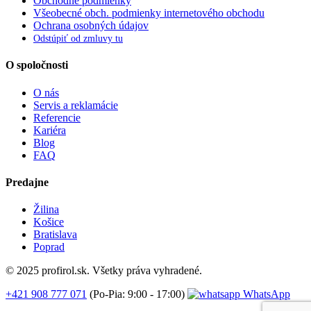
Obchodné podmienky
Všeobecné obch. podmienky internetového obchodu
Ochrana osobných údajov
Odstúpiť od zmluvy tu
O spoločnosti
O nás
Servis a reklamácie
Referencie
Kariéra
Blog
FAQ
Predajne
Žilina
Košice
Bratislava
Poprad
© 2025 profirol.sk. Všetky práva vyhradené.
+421 908 777 071
(Po-Pia: 9:00 - 17:00)
WhatsApp