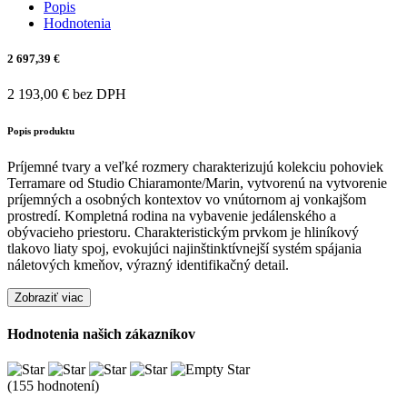
Popis
Hodnotenia
2 697,39 €
2 193,00 € bez DPH
Popis produktu
Príjemné tvary a veľké rozmery charakterizujú kolekciu pohoviek
Terramare od Studio Chiaramonte/Marin, vytvorenú na vytvorenie
príjemných a osobných kontextov vo vnútornom aj vonkajšom
prostredí. Kompletná rodina na vybavenie jedálenského a
obývacieho priestoru. Charakteristickým prvkom je hliníkový
tlakovo liaty spoj, evokujúci najinštinktívnejší systém spájania
náletových kmeňov, výrazný identifikačný detail.
Zobraziť viac
Hodnotenia našich zákazníkov
(155 hodnotení)