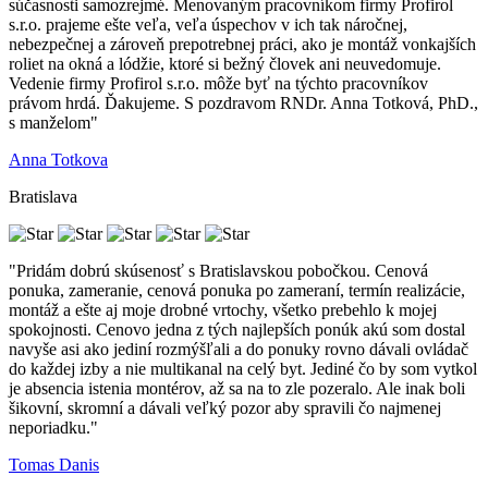
súčasnosti samozrejmé. Menovaným pracovníkom firmy Profirol
s.r.o. prajeme ešte veľa, veľa úspechov v ich tak náročnej,
nebezpečnej a zároveň prepotrebnej práci, ako je montáž vonkajších
roliet na okná a lódžie, ktoré si bežný človek ani neuvedomuje.
Vedenie firmy Profirol s.r.o. môže byť na týchto pracovníkov
právom hrdá. Ďakujeme. S pozdravom RNDr. Anna Totková, PhD.,
s manželom"
Anna Totkova
Bratislava
"Pridám dobrú skúsenosť s Bratislavskou pobočkou. Cenová
ponuka, zameranie, cenová ponuka po zameraní, termín realizácie,
montáž a ešte aj moje drobné vrtochy, všetko prebehlo k mojej
spokojnosti. Cenovo jedna z tých najlepších ponúk akú som dostal
navyše asi ako jediní rozmýšľali a do ponuky rovno dávali ovládač
do každej izby a nie multikanal na celý byt. Jediné čo by som vytkol
je absencia istenia montérov, až sa na to zle pozeralo. Ale inak boli
šikovní, skromní a dávali veľký pozor aby spravili čo najmenej
neporiadku."
Tomas Danis