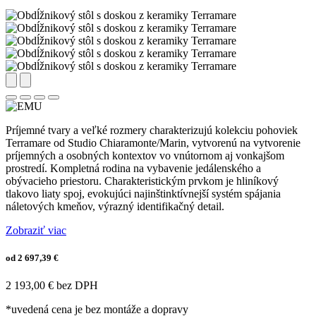
Príjemné tvary a veľké rozmery charakterizujú kolekciu pohoviek
Terramare od Studio Chiaramonte/Marin, vytvorenú na vytvorenie
príjemných a osobných kontextov vo vnútornom aj vonkajšom
prostredí. Kompletná rodina na vybavenie jedálenského a
obývacieho priestoru. Charakteristickým prvkom je hliníkový
tlakovo liaty spoj, evokujúci najinštinktívnejší systém spájania
náletových kmeňov, výrazný identifikačný detail.
Zobraziť viac
od 2 697,39 €
2 193,00 € bez DPH
*uvedená cena je bez montáže a dopravy