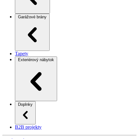
Garážové brány
Tapety
Exteriérový nábytok
Doplnky
B2B projekty