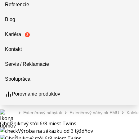
Referencie
Blog
Kariéra
3
Kontakt
Servis / Reklamácie
Spolupráca
Porovnanie produktov
Exteriérový nábytok
Exteriérový nábytok EMU
Kolekc
Obdĺžnikový stôl 6/8 miest Twins
Výroba na zákazku od 3 týždňov