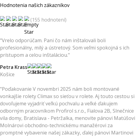
Hodnotenia našich zákazníkov
(155 hodnotení)
"Vrelo odporúčam. Pani čo nám inštalovali boli
profesionálny, milý a ústretový. Som veľmi spokojná s ich
prístupom a celou inštaláciou."
Petra Krass
Košice
"Poďakovanie V novembri 2025 nám boli montované
vonkajšie rolety Climax so sieťou v rolete. Aj touto cestou si
dovoľujeme vyjadriť veľkú pochvalu a veľké ďakujem
odborným pracovníkom Profirol s.r.o., Fialova 2B, Slnečnice
vila domy, Bratislava - Petržalka, menovite pánovi Matúšovi
Molnárovi obchodno-technickému manažérovi za
promptné vybavenie našej zákazky, ďalej pánovi Martinovi