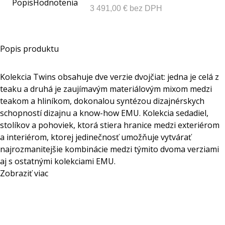
Popis
Hodnotenia
3 491,00 € bez DPH
Popis produktu
Kolekcia Twins obsahuje dve verzie dvojčiat: jedna je celá z
teaku a druhá je zaujímavým materiálovým mixom medzi
teakom a hliníkom, dokonalou syntézou dizajnérskych
schopností dizajnu a know-how EMU. Kolekcia sedadiel,
stolíkov a pohoviek, ktorá stiera hranice medzi exteriérom
a interiérom, ktorej jedinečnosť umožňuje vytvárať
najrozmanitejšie kombinácie medzi týmito dvoma verziami
aj s ostatnými kolekciami EMU.
Zobraziť viac