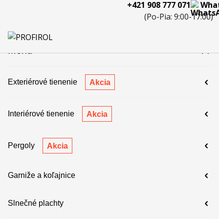
+421 908 777 071
Wha
eferencie
Blog
Servis a
Kontakty
Kariéra
Spolupráca
Porov
(Po-Pia: 9:00-17:00)
reklamácie
produ
 908 777 071
Menu
Exteriérové tienenie
Akcia
Interiérové tienenie
Akcia
Pergoly
Akcia
Garniže a koľajnice
Slnečné plachty