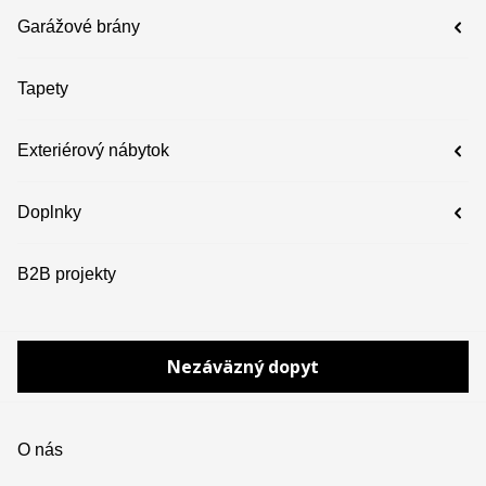
Garážové brány
Tapety
Exteriérový nábytok
Doplnky
B2B projekty
Nezáväzný dopyt
O nás