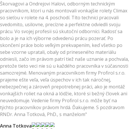
Škorvagovi a Ondrejovi Halovi, odborným technickým
pracovníkom, ktorí u nás montovali vonkajšie rolety Climax
so sieťou v rolete na 4. poschodí. Títo technici pracovali
svedomito, usilovne, precízne a perfektne odviedli svoju
prácu. Vo svojej profesii sú skutoční odborníci. Radosť sa
bolo a je na ich výborne odvedenú prácu pozerať. Po
skončení práce bolo veľkým prekvapením, keď všetko po
sebe vzorne upratali, obaly od prineseného materiálu
odniesli, začo im právom patrí tiež naše uznanie a pochvala,
pretože tieto veci nie sú u každého pracovníka v súčasnosti
samozrejmé. Menovaným pracovníkom firmy Profirol s.r.o.
prajeme ešte veľa, veľa úspechov v ich tak náročnej,
nebezpečnej a zároveň prepotrebnej práci, ako je montáž
vonkajších roliet na okná a lódžie, ktoré si bežný človek ani
neuvedomuje. Vedenie firmy Profirol s.r.o. môže byť na
týchto pracovníkov právom hrdá. Ďakujeme. S pozdravom
RNDr. Anna Totková, PhD., s manželom"
Anna Totkova