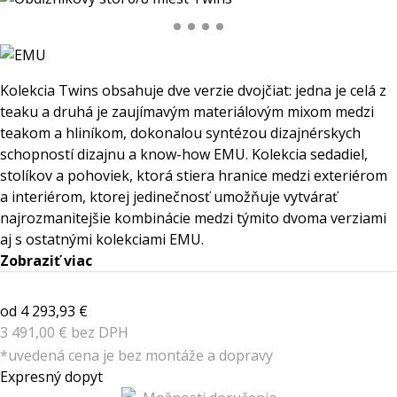
Kolekcia Twins obsahuje dve verzie dvojčiat: jedna je celá z
teaku a druhá je zaujímavým materiálovým mixom medzi
teakom a hliníkom, dokonalou syntézou dizajnérskych
schopností dizajnu a know-how EMU. Kolekcia sedadiel,
stolíkov a pohoviek, ktorá stiera hranice medzi exteriérom
a interiérom, ktorej jedinečnosť umožňuje vytvárať
najrozmanitejšie kombinácie medzi týmito dvoma verziami
aj s ostatnými kolekciami EMU.
Zobraziť viac
od 4 293,93 €
3 491,00 € bez DPH
*uvedená cena je bez montáže a dopravy
Expresný dopyt