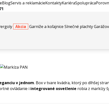
e
Blog
Servis a reklamácie
Kontakty
Kariéra
Spolupráca
Porovn
71
Pergoly
Akcia
Garniže a koľajnice
Slnečné plachty
Garážov
Markíza PAN
leganciu v jednom
. Box v tvare kvádra, ktorý po dlhšej str
ortné ovládanie i
integrované osvetlenie
robia z markízy 