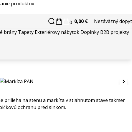
anie produktov
0,00 €
Nezáväzný dopyt
0
é brány
Tapety
Exteriérový nábytok
Doplnky
B2B projekty
ane prilieha na stenu a markíza v stiahnutom stave takmer
špičkovú ochranu pred slnkom.