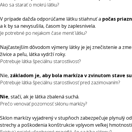
Ako sa starať o mokrú látku?
V prípade dažďa odporúčame látku stiahnuť a
počas priazn
a k by sa nevysušila, časom by zaplesnivela.
Je potrebné po nejakom čase meniť látku?
Najčastejším dôvodom výmeny látky je jej znečistenie a zme
živice a peľu, látka vydrží roky.
Potrebuje látka špeciálnu starostlivosť?
Nie,
základom je, aby bola markíza v zvinutom stave s
Potrebuje látka špeciálnu starostlivosť pred zazimovaním?
Nie
, stačí, ak je látka zbalená suchá.
Prečo venovať pozornosť sklonu markízy?
Sklon markízy vyjadrený v stupňoch zabezpečuje plynulý odt
strechy a poškodenia konštrukcie vplyvom veľkej hmotnosti