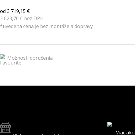
od 3 719,15 €
3 023,70 € bez DPH
*uvedená cena je bez montáže a dopravy
Možnosti doručenia
Viac ako