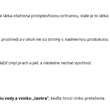
 je látka ošetrená protiplesňovou ochranou, stále je to látka
m prostredí a v okolí nie sú stromy s nadmernou produkciou
ážď zmyl prach a peľ, a následne nechať vyschnúť.
iu vody a vzniku „lavóra”
, keďže hrozí riziko pretečenia