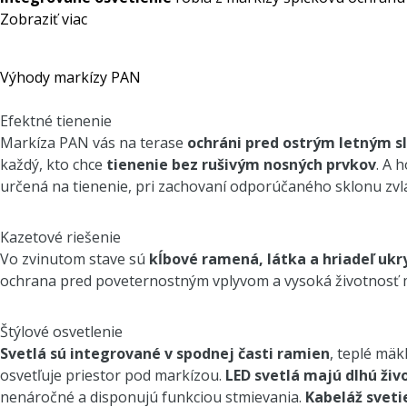
Zobraziť viac
Výhody markízy PAN
Efektné tienenie
Markíza PAN vás na terase
ochráni pred ostrým letným 
každý, kto chce
tienenie bez rušivým nosných prvkov
. A 
určená na tienenie, pri zachovaní odporúčaného sklonu zvl
Kazetové riešenie
Vo zvinutom stave sú
kĺbové ramená, látka a hriadeľ ukr
ochrana pred poveternostným vplyvom a vysoká životnosť 
Štýlové osvetlenie
Svetlá sú integrované v spodnej časti ramien
, teplé mäk
osvetľuje priestor pod markízou.
LED svetlá majú dlhú živ
nenáročné a disponujú funkciou stmievania.
Kabeláž sveti