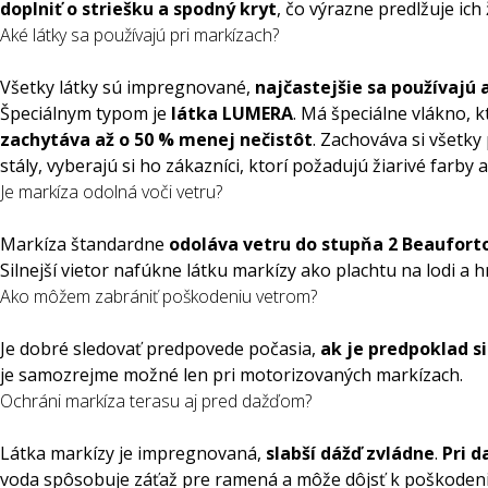
doplniť o striešku a spodný kryt
, čo výrazne predlžuje ich
Aké látky sa používajú pri markízach?
Všetky látky sú impregnované,
najčastejšie sa používajú 
Špeciálnym typom je
látka LUMERA
. Má špeciálne vlákno, 
zachytáva až o 50 % menej nečistôt
. Zachováva si všetky
stály, vyberajú si ho zákazníci, ktorí požadujú žiarivé farb
Je markíza odolná voči vetru?
Markíza štandardne
odoláva vetru do stupňa 2 Beauforto
Silnejší vietor nafúkne látku markízy ako plachtu na lodi a 
Ako môžem zabrániť poškodeniu vetrom?
Je dobré sledovať predpovede počasia,
ak je predpoklad s
je samozrejme možné len pri motorizovaných markízach.
Ochráni markíza terasu aj pred dažďom?
Látka markízy je impregnovaná,
slabší dážď zvládne
.
Pri d
voda spôsobuje záťaž pre ramená a môže dôjsť k poškodeniu 