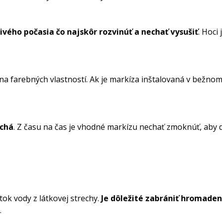
ivého počasia čo najskôr rozvinúť a nechať vysušiť
. Hoci
na farebných vlastností. Ak je markíza inštalovaná v bežno
uchá
. Z času na čas je vhodné markízu nechať zmoknúť, aby d
ok vody z látkovej strechy.
Je dôležité zabrániť hromaden
.