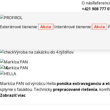
O nás
Referenci
+421 908 777 0
Exteriérové tienenie
Akcia
Interiérové tienenie
Akcia
Exteriérové tienenie
Markízy
Markízy Top
Markíza PAN
Výroba na zakázku do 4 týždňov
Markíza PAN od výrobcu Hella
ponúka extravaganciu a e
splynie s fasádou. Technicky
prepracované riešenia
, komf
Zobraziť viac