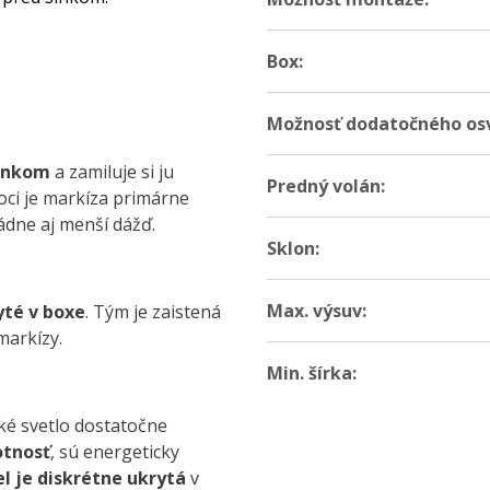
Box:
Možnosť dodatočného osv
slnkom
a zamiluje si ju
Predný volán:
hoci je markíza primárne
ádne aj menší dážď.
Sklon:
Max. výsuv:
yté v boxe
. Tým je zaistená
markízy.
Min. šírka:
ké svetlo dostatočne
otnosť
, sú energeticky
el je diskrétne ukrytá
v