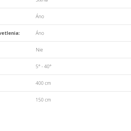
Áno
etlenia:
Áno
Nie
5° - 40°
400 cm
150 cm