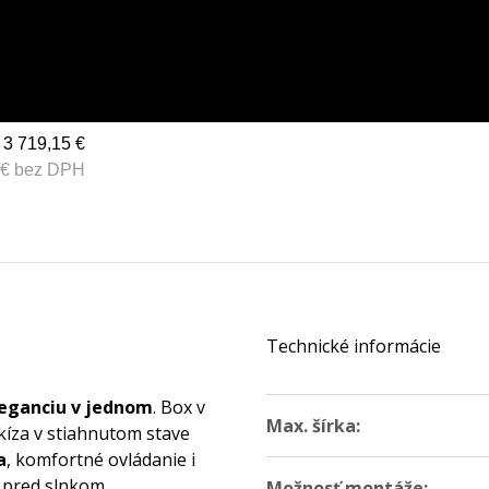
3 719,15 €
 € bez DPH
Technické informácie
leganciu v jednom
. Box v
Max. šírka:
rkíza v stiahnutom stave
a
, komfortné ovládanie i
 pred slnkom.
Možnosť montáže: