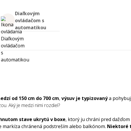
Diaľkovým
ovládačom s
automatikou
edzí od 150 cm do 700 cm
,
výsuv je typizovaný
a pohybuje
. Aký je medzi nimi rozdiel?
ahnutom stave ukrytú v boxe
, ktorý ju chráni pred dažďom 
je markíza chránená podstreším alebo balkónom.
Niektoré 