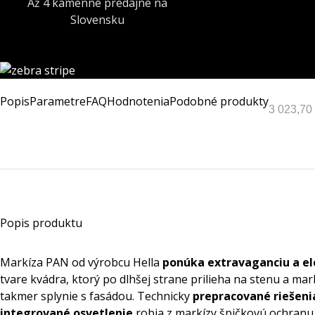
Až 4 kamenné predajne na
Slovensku
Popis
Parametre
FAQ
Hodnotenia
Podobné produkty
3 023,70
Popis produktu
Markíza PAN od výrobcu Hella
ponúka extravaganciu a e
tvare kvádra, ktorý po dlhšej strane prilieha na stenu a ma
takmer splynie s fasádou. Technicky
prepracované riešeni
integrované osvetlenie
robia z markízy špičkovú ochranu