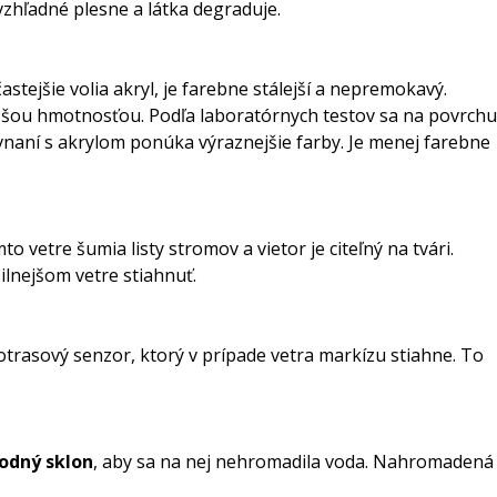
evzhľadné plesne a látka degraduje.
častejšie volia akryl, je farebne stálejší a nepremokavý.
 nižšou hmotnosťou. Podľa laboratórnych testov sa na povrchu
ovnaní s akrylom ponúka výraznejšie farby. Je menej farebne
mto vetre šumia listy stromov a vietor je citeľný na tvári.
silnejšom vetre stiahnuť.
otrasový senzor, ktorý v prípade vetra markízu stiahne. To
hodný sklon
, aby sa na nej nehromadila voda. Nahromadená