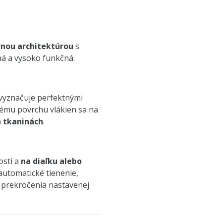
nou architektúrou
s
ná a vysoko funkčná.
 vyznačuje perfektnými
ému povrchu vlákien sa na
h tkaninách
.
osti a
na diaľku alebo
automatické tienenie,
 prekročenia nastavenej