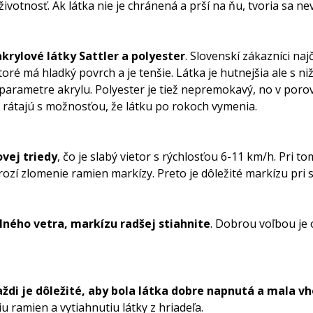
 životnosť. Ak látka nie je chránená a prší na ňu, tvoria sa n
akrylové látky Sattler a polyester
. Slovenskí zákazníci naj
ktoré má hladký povrch a je tenšie. Látka je hutnejšia ale s
 parametre akrylu. Polyester je tiež nepremokavý, no v por
y a rátajú s možnosťou, že látku po rokoch vymenia.
vej triedy
, čo je slabý vietor s rýchlosťou 6-11 km/h. Pri to
hrozí zlomenie ramien markízy. Preto je dôležité markízu pri 
ilného vetra, markízu radšej stiahnite
. Dobrou voľbou je 
aždi je dôležité, aby bola látka dobre napnutá a mala v
ramien a vytiahnutiu látky z hriadeľa.