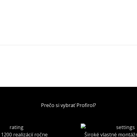
Prečo si vybrať Profirol?
 1200 realizácií ročne
Široké vlastné montáž