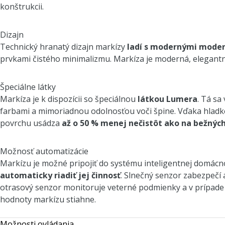
konštrukcii.
Dizajn
Technický hranatý dizajn markízy
ladí s modernými moder
prvkami čistého minimalizmu. Markíza je moderná, elegant
Špeciálne látky
Markíza je k dispozícii so špeciálnou
látkou Lumera
. Tá sa
farbami a mimoriadnou odolnosťou voči špine. Vďaka hladk
povrchu usádza
až o 50 % menej nečistôt ako na bežnýc
Možnosť automatizácie
Markízu je možné pripojiť do systému inteligentnej domácn
automaticky riadiť jej činnosť
. Slnečný senzor zabezpečí 
otrasový senzor monitoruje veterné podmienky a v prípade
hodnoty markízu stiahne.
Možnosti ovládania