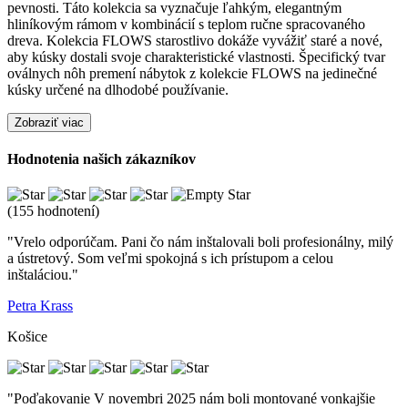
pevnosti. Táto kolekcia sa vyznačuje ľahkým, elegantným
hliníkovým rámom v kombinácií s teplom ručne spracovaného
dreva. Kolekcia FLOWS starostlivo dokáže vyvážiť staré a nové,
aby kúsky dostali svoje charakteristické vlastnosti. Špecifický tvar
oválnych nôh premení nábytok z kolekcie FLOWS na jedinečné
kúsky určené na dlhodobé používanie.
Zobraziť viac
Hodnotenia našich zákazníkov
(155 hodnotení)
"Vrelo odporúčam. Pani čo nám inštalovali boli profesionálny, milý
a ústretový. Som veľmi spokojná s ich prístupom a celou
inštaláciou."
Petra Krass
Košice
"Poďakovanie V novembri 2025 nám boli montované vonkajšie