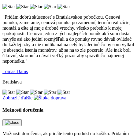
"Pridám dobrú skúsenosť s Bratislavskou pobočkou. Cenová
ponuka, zameranie, cenová ponuka po zameraní, termín realizácie,
montáž a ešte aj moje drobné vrtochy, všetko prebehlo k mojej
spokojnosti. Cenovo jedna z tých najlepších ponúk akú som dostal
navyše asi ako jediní rozmýšľali a do ponuky rovno dávali ovládač
do každej izby a nie multikanal na celý byt. Jediné čo by som vytkol
je absencia istenia montérov, až sa na to zle pozeralo. Ale inak boli
šikovní, skromní a dávali veľký pozor aby spravili čo najmenej
neporiadku."
Tomas Danis
Bratislava
Zobraziť ďalšie
Možnosti doručenia
Možnosti doručenia, ak pridáte tento produkt do košíka. Pridaním