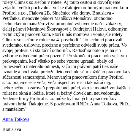
rolety Climax so sieťou v rolete. Aj touto cestou si dovoľujeme
vyjadriť veľkú pochvalu a veľké ďakujem odborným pracovníkom
Profirol s.r.o., Fialova 2B, Slnečnice vila domy, Bratislava -
Petržalka, menovite pánovi Matúšovi Molnárovi obchodno-
technickému manažérovi za promptné vybavenie našej zákazky,
ďalej pánovi Martinovi Škorvagovi a Ondrejovi Halovi, odborným
technickým pracovníkom, ktorí u nás montovali vonkajšie rolety
Climax so sieťou v rolete na 4. poschodí. Títo technici pracovali
svedomito, usilovne, precízne a perfektne odviedli svoju prácu. Vo
svojej profesii sú skutoční odborníci. Radosť sa bolo a je na ich
výborne odvedenú prácu pozerať. Po skončení práce bolo veľkým
prekvapením, keď všetko po sebe vzorne upratali, obaly od
prineseného materiálu odniesli, začo im právom patrí tiež naše
uznanie a pochvala, pretože tieto veci nie sú u každého pracovníka v
súčasnosti samozrejmé. Menovaným pracovníkom firmy Profirol
s.r.o. prajeme ešte veľa, veľa úspechov v ich tak náročnej,
nebezpečnej a zároveň prepotrebnej práci, ako je montáž vonkajších
roliet na okná a lódžie, ktoré si bežný človek ani neuvedomuje.
Vedenie firmy Profirol s.r.o. môže byť na týchto pracovníkov
právom hrdá. Ďakujeme. S pozdravom RNDr. Anna Totková, PhD.,
s manželom"
Anna Totkova
Bratislava