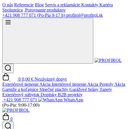
O nás
Referencie
Blog
Servis a reklamácie
Kontakty
Kariéra
Spolupráca
Porovnanie produktov
+421 908 777 071
(Po-Pia 9-17 h)
profirol@profirol.sk
0
0,00 €
Nezáväzný dopyt
Exteriérové tienenie
Akcia
Interiérové tienenie
Akcia
Pergoly
Akcia
Garniže a koľajnice
Slnečné plachty
Garážové brány
Tapety
Exteriérový nábytok
Doplnky
B2B projekty
+421 908 777 071
WhatsApp
(Po-Pia: 9:00-17:00)
0