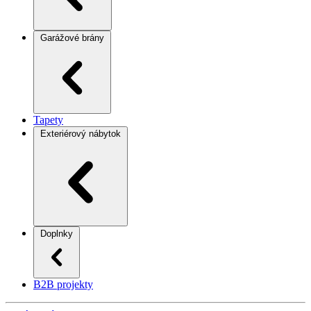
Garážové brány
Tapety
Exteriérový nábytok
Doplnky
B2B projekty