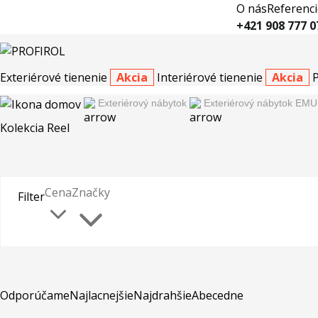
O nás
Referenci
+421 908 777 0
Exteriérové tienenie
Akcia
Interiérové tienenie
Akcia
Exteriérový nábytok
Exteriérový nábytok EMU
Kolekcia Reel
Cena
Značky
Filter
Odporúčame
Najlacnejšie
Najdrahšie
Abecedne