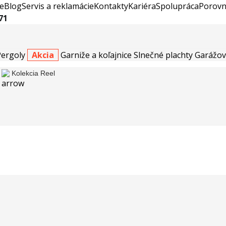
e
Blog
Servis a reklamácie
Kontakty
Kariéra
Spolupráca
Porovn
71
Pergoly
Akcia
Garniže a koľajnice
Slnečné plachty
Garážov
Kolekcia Reel