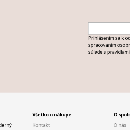
Prihlásením sa k o
spracovaním osobný
súlade s
pravidlam
Všetko o nákupe
O spol
oderný
Kontakt
O nás