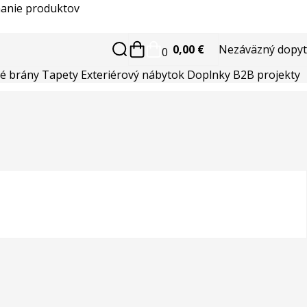
anie produktov
0,00 €
Nezáväzný dopyt
0
é brány
Tapety
Exteriérový nábytok
Doplnky
B2B projekty