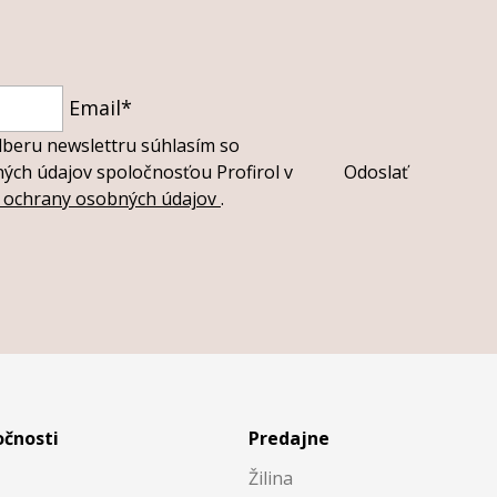
Email*
dberu newslettru súhlasím so
ch údajov spoločnosťou Profirol v
Odoslať
i ochrany osobných údajov
.
očnosti
Predajne
Žilina