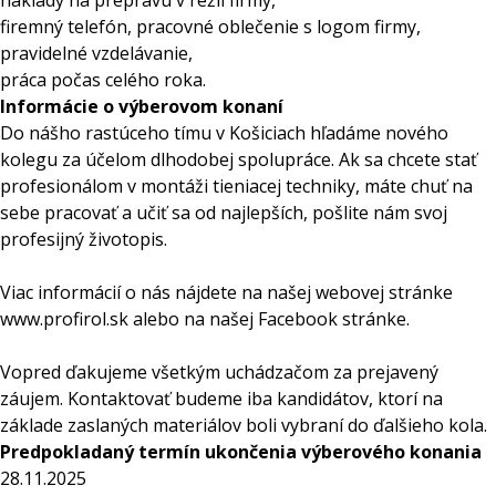
náklady na prepravu v réžii firmy,
firemný telefón, pracovné oblečenie s logom firmy,
pravidelné vzdelávanie,
práca počas celého roka.
Informácie o výberovom konaní
Do nášho rastúceho tímu v Košiciach hľadáme nového
kolegu za účelom dlhodobej spolupráce. Ak sa chcete stať
profesionálom v montáži tieniacej techniky, máte chuť na
sebe pracovať a učiť sa od najlepších, pošlite nám svoj
profesijný životopis.
Viac informácií o nás nájdete na našej webovej stránke
www.profirol.sk alebo na našej Facebook stránke.
Vopred ďakujeme všetkým uchádzačom za prejavený
záujem. Kontaktovať budeme iba kandidátov, ktorí na
základe zaslaných materiálov boli vybraní do ďalšieho kola.
Predpokladaný termín ukončenia výberového konania
28.11.2025