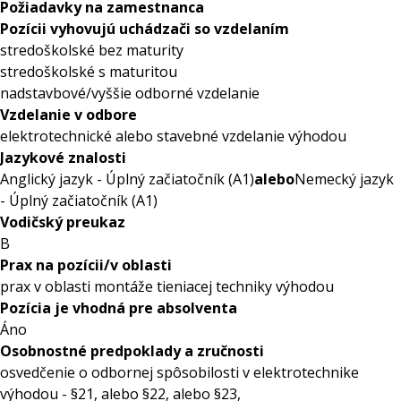
Požiadavky na zamestnanca
Pozícii vyhovujú uchádzači so vzdelaním
stredoškolské bez maturity
stredoškolské s maturitou
nadstavbové/vyššie odborné vzdelanie
Vzdelanie v odbore
elektrotechnické alebo stavebné vzdelanie výhodou
Jazykové znalosti
Anglický jazyk - Úplný začiatočník (A1)
alebo
Nemecký jazyk
- Úplný začiatočník (A1)
Vodičský preukaz
B
Prax na pozícii/v oblasti
prax v oblasti montáže tieniacej techniky výhodou
Pozícia je vhodná pre absolventa
Áno
Osobnostné predpoklady a zručnosti
osvedčenie o odbornej spôsobilosti v elektrotechnike
výhodou - §21, alebo §22, alebo §23,