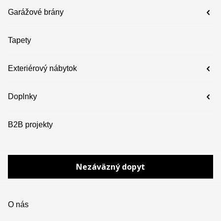
Garážové brány
Tapety
Exteriérový nábytok
Doplnky
B2B projekty
Nezáväzný dopyt
O nás