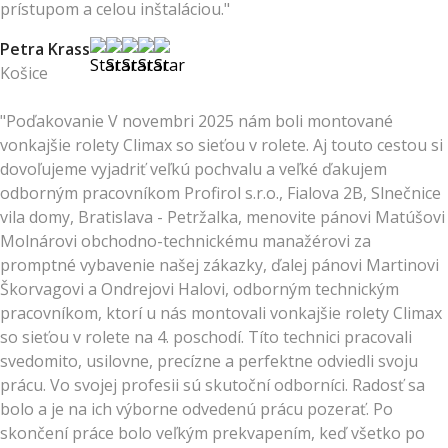
prístupom a celou inštaláciou."
Petra Krass
Košice
"Poďakovanie V novembri 2025 nám boli montované
vonkajšie rolety Climax so sieťou v rolete. Aj touto cestou si
dovoľujeme vyjadriť veľkú pochvalu a veľké ďakujem
odborným pracovníkom Profirol s.r.o., Fialova 2B, Slnečnice
vila domy, Bratislava - Petržalka, menovite pánovi Matúšovi
Molnárovi obchodno-technickému manažérovi za
promptné vybavenie našej zákazky, ďalej pánovi Martinovi
Škorvagovi a Ondrejovi Halovi, odborným technickým
pracovníkom, ktorí u nás montovali vonkajšie rolety Climax
so sieťou v rolete na 4. poschodí. Títo technici pracovali
svedomito, usilovne, precízne a perfektne odviedli svoju
prácu. Vo svojej profesii sú skutoční odborníci. Radosť sa
bolo a je na ich výborne odvedenú prácu pozerať. Po
skončení práce bolo veľkým prekvapením, keď všetko po