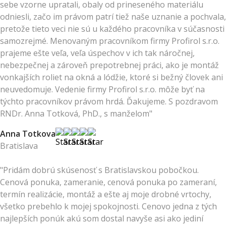
sebe vzorne upratali, obaly od prineseného materiálu
odniesli, začo im právom patrí tiež naše uznanie a pochvala,
pretože tieto veci nie sú u každého pracovníka v súčasnosti
samozrejmé. Menovaným pracovníkom firmy Profirol s.r.o.
prajeme ešte veľa, veľa úspechov v ich tak náročnej,
nebezpečnej a zároveň prepotrebnej práci, ako je montáž
vonkajších roliet na okná a lódžie, ktoré si bežný človek ani
neuvedomuje. Vedenie firmy Profirol s.r.o. môže byť na
týchto pracovníkov právom hrdá. Ďakujeme. S pozdravom
RNDr. Anna Totková, PhD., s manželom"
Anna Totkova
Bratislava
"Pridám dobrú skúsenosť s Bratislavskou pobočkou.
Cenová ponuka, zameranie, cenová ponuka po zameraní,
termín realizácie, montáž a ešte aj moje drobné vrtochy,
všetko prebehlo k mojej spokojnosti. Cenovo jedna z tých
najlepších ponúk akú som dostal navyše asi ako jediní