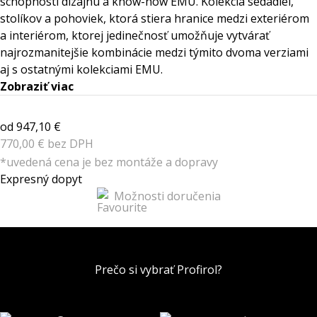
schopností dizajnu a know-how EMU. Kolekcia sedadiel,
stolíkov a pohoviek, ktorá stiera hranice medzi exteriérom
a interiérom, ktorej jedinečnosť umožňuje vytvárať
najrozmanitejšie kombinácie medzi týmito dvoma verziami
aj s ostatnými kolekciami EMU.
Zobraziť viac
od 947,10 €
770,00 € bez DPH
*uvedená cena je bez montáže a dopravy
Expresný dopyt
Možnosti doručenia
Prečo si vybrať Profirol?