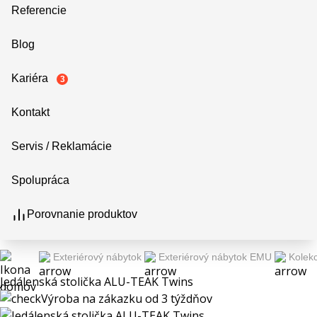
Referencie
Blog
Kariéra
3
Kontakt
Servis / Reklamácie
Spolupráca
Porovnanie produktov
Exteriérový nábytok
Exteriérový nábytok EMU
Kolekc
Jedálenská stolička ALU-TEAK Twins
Výroba na zákazku od 3 týždňov