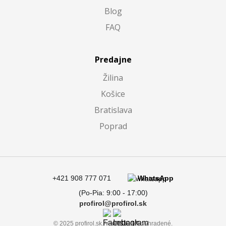
Blog
FAQ
Predajne
Žilina
Košice
Bratislava
Poprad
+421 908 777 071
WhatsApp
(Po-Pia: 9:00 - 17:00)
profirol@profirol.sk
© 2025 profirol.sk. Všetky práva vyhradené.