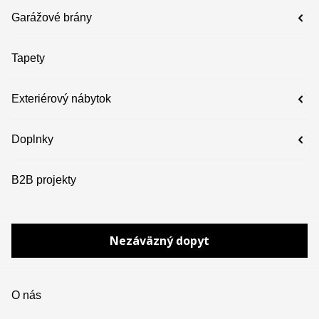
Garážové brány
Tapety
Exteriérový nábytok
Doplnky
B2B projekty
Nezáväzný dopyt
O nás