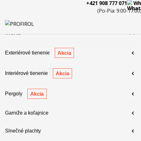
+421 908 777 071
Wh
eferencie
Blog
Servis a
Kontakty
Kariéra
Spolupráca
Porov
(Po-Pia: 9:00-17:00
reklamácie
produ
 908 777 071
Menu
Exteriérové tienenie
Akcia
Interiérové tienenie
Akcia
Pergoly
Akcia
Garniže a koľajnice
Slnečné plachty