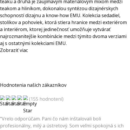
teaku a druhá je zaujímavým materiálovým mixom medzi
teakom a hliníkom, dokonalou syntézou dizajnérskych
schopností dizajnu a know-how EMU. Kolekcia sedadiel,
stolíkov a pohoviek, ktorá stiera hranice medzi exteriérom
a interiérom, ktorej jedinečnosť umožňuje vytvárať
najrozmanitejšie kombinácie medzi týmito dvoma verziami
aj s ostatnými kolekciami EMU.
Zobraziť viac
Hodnotenia našich zákazníkov
(155 hodnotení)
"Vrelo odporúčam. Pani čo nám inštalovali boli
profesionálny, milý a ústretový. Som veľmi spokojná s ich