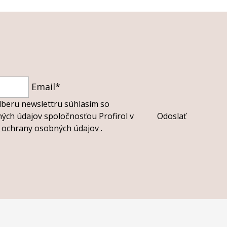
Email*
dberu newslettru súhlasím so
ch údajov spoločnosťou Profirol v
Odoslať
i ochrany osobných údajov
.