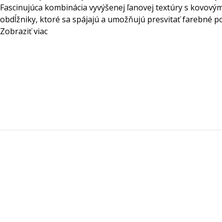
Fascinujúca kombinácia vyvýšenej ľanovej textúry s kovovým
obdĺžniky, ktoré sa spájajú a umožňujú presvitať farebné p
Zobraziť viac