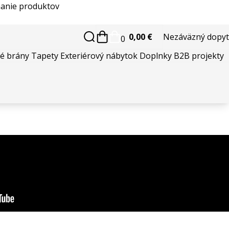
anie produktov
0,00 €
Nezáväzný dopyt
0
é brány
Tapety
Exteriérový nábytok
Doplnky
B2B projekty