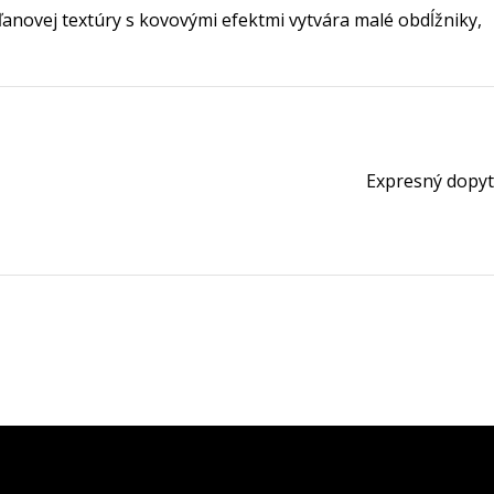
 ľanovej textúry s kovovými efektmi vytvára malé obdĺžniky,
Expresný dopyt