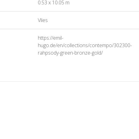
0.53 x 10.05 m
Vlies
https://emil-
hugo.de/en/collections/contempo/302300-
rahpsody-green-bronze-gold/