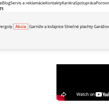
e
Blog
Servis a reklamácie
Kontakty
Kariéra
Spolupráca
Porovn
71
Pergoly
Akcia
Garniže a koľajnice
Slnečné plachty
Garážov
go Contempo Rahpsody Green & Bronze Gold