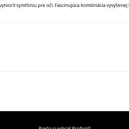
vytvoril symfóniu pre oči. Fascinujúca kombinácia vyvýšenej
Prečo si vybrať Profirol?