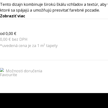
Tento dizajn kombinuje širokú škálu vzhľadov a textúr, aby 
ktoré sa spájajú a umožňujú presvitať farebné pozadie.
Zobraziť viac
od 0,00 €
0,00 € bez DPH
*uvedená cena je za 1 m² tapety
Možnosti doručenia