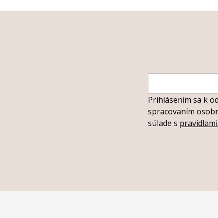
Prihlásením sa k o
spracovaním osobný
súlade s
pravidlam