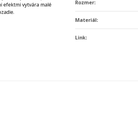
Rozmer:
i efektmi vytvára malé
ozadie.
Materiál:
Link: