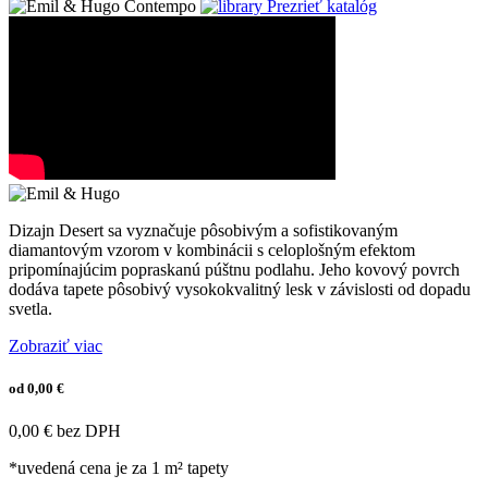
Prezrieť katalóg
Dizajn Desert sa vyznačuje pôsobivým a sofistikovaným
diamantovým vzorom v kombinácii s celoplošným efektom
pripomínajúcim popraskanú púštnu podlahu. Jeho kovový povrch
dodáva tapete pôsobivý vysokokvalitný lesk v závislosti od dopadu
svetla.
Zobraziť viac
od 0,00 €
0,00 € bez DPH
*uvedená cena je za 1 m² tapety