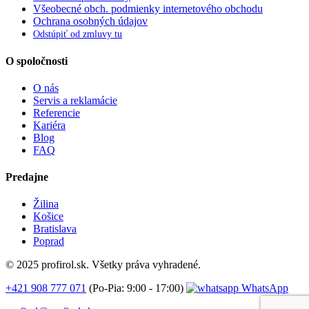
Všeobecné obch. podmienky internetového obchodu
Ochrana osobných údajov
Odstúpiť od zmluvy tu
O spoločnosti
O nás
Servis a reklamácie
Referencie
Kariéra
Blog
FAQ
Predajne
Žilina
Košice
Bratislava
Poprad
© 2025 profirol.sk. Všetky práva vyhradené.
+421 908 777 071
(Po-Pia: 9:00 - 17:00)
WhatsApp