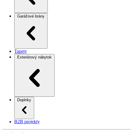
Garážové brány
Tapety
Exteriérový nábytok
Doplnky
B2B projekty