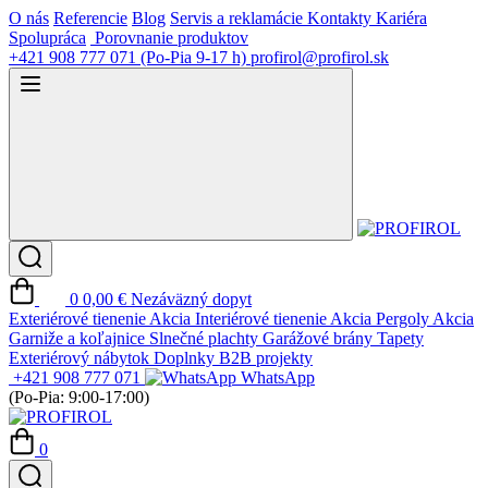
O nás
Referencie
Blog
Servis a reklamácie
Kontakty
Kariéra
Spolupráca
Porovnanie produktov
+421 908 777 071
(Po-Pia 9-17 h)
profirol@profirol.sk
0
0,00 €
Nezáväzný dopyt
Exteriérové tienenie
Akcia
Interiérové tienenie
Akcia
Pergoly
Akcia
Garniže a koľajnice
Slnečné plachty
Garážové brány
Tapety
Exteriérový nábytok
Doplnky
B2B projekty
+421 908 777 071
WhatsApp
(Po-Pia: 9:00-17:00)
0