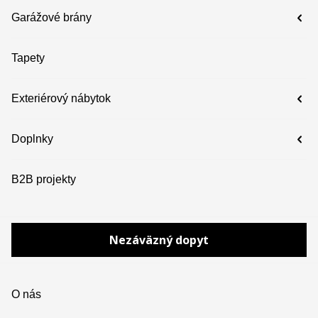
Garážové brány
Tapety
Exteriérový nábytok
Doplnky
B2B projekty
Nezáväzný dopyt
O nás