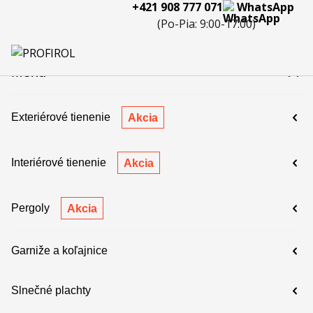
+421 908 777 071
WhatsApp
eferencie
Blog
Servis a
Kontakty
Kariéra
Spolupráca
Porov
(Po-Pia: 9:00-17:00)
reklamácie
produ
 908 777 071
Menu
Exteriérové tienenie
Akcia
Interiérové tienenie
Akcia
Pergoly
Akcia
Garniže a koľajnice
Slnečné plachty