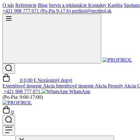
O nás
Referencie
Blog
Servis a reklamácie
Kontakty
Kariéra
Spolupr
+421 908 777 071
(Po-Pia 9-17 h)
profirol@profirol.sk
0
0,00 €
Nezáväzný dopyt
Exteriérové tienenie
Akcia
Interiérové tienenie
Akcia
Pergoly
Akcia
G
+421 908 777 071
WhatsApp
(Po-Pia: 9:00-17:00)
0