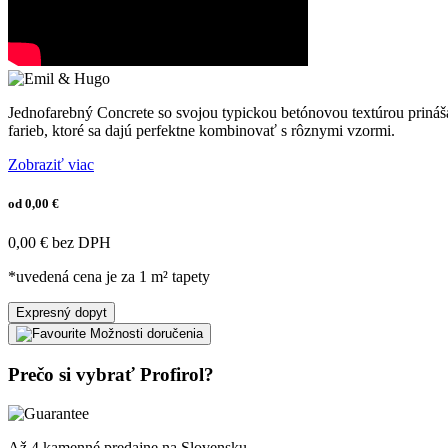
Jednofarebný Concrete so svojou typickou betónovou textúrou prin
farieb, ktoré sa dajú perfektne kombinovať s rôznymi vzormi.
Zobraziť viac
od 0,00 €
0,00 € bez DPH
*uvedená cena je za 1 m² tapety
Expresný dopyt
Možnosti doručenia
Prečo si vybrať Profirol?
Až 4 kamenné predajne na Slovensku