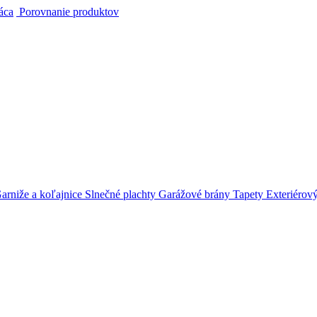
áca
Porovnanie produktov
arniže a koľajnice
Slnečné plachty
Garážové brány
Tapety
Exteriérov