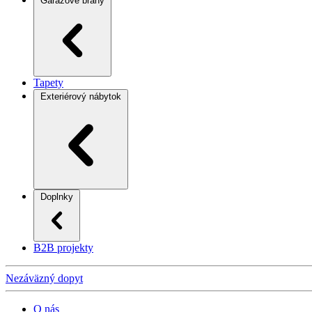
Garážové brány
Tapety
Exteriérový nábytok
Doplnky
B2B projekty
Nezáväzný dopyt
O nás