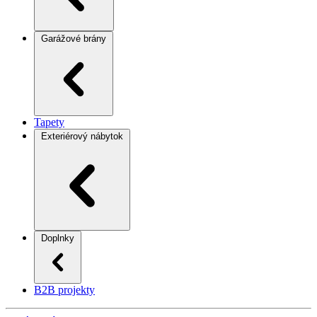
Garážové brány
Tapety
Exteriérový nábytok
Doplnky
B2B projekty