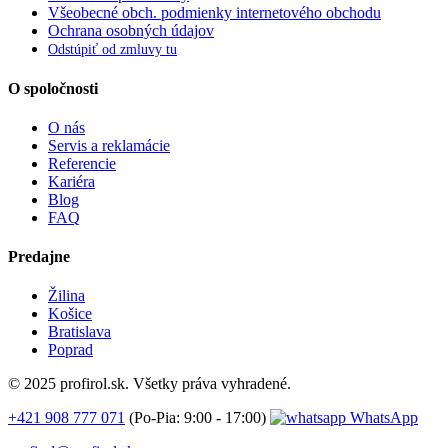
Všeobecné obch. podmienky internetového obchodu
Ochrana osobných údajov
Odstúpiť od zmluvy tu
O spoločnosti
O nás
Servis a reklamácie
Referencie
Kariéra
Blog
FAQ
Predajne
Žilina
Košice
Bratislava
Poprad
© 2025 profirol.sk. Všetky práva vyhradené.
+421 908 777 071
(Po-Pia: 9:00 - 17:00)
WhatsApp