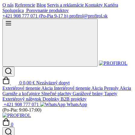
O nás
Referencie
Blog
Servis a reklamácie
Kontakty
Kariéra
Spolupráca
Porovnanie produktov
+421 908 777 071
(Po-Pia 9-17 h)
profirol@profirol.sk
0
0,00 €
Nezáväzný dopyt
Exteriérové tienenie
Akcia
Interiérové tienenie
Akcia
Pergoly
Akcia
Garniže a koľajnice
Slnečné plachty
Garážové brány
Tapety
Exteriérový nábytok
Doplnky
B2B projekty
+421 908 777 071
WhatsApp
(Po-Pia: 9:00-17:00)
0