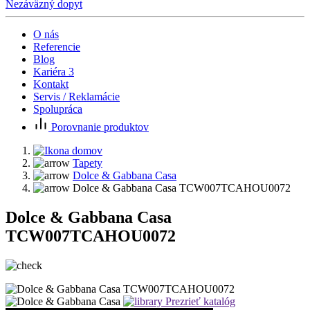
Nezáväzný dopyt
O nás
Referencie
Blog
Kariéra
3
Kontakt
Servis / Reklamácie
Spolupráca
Porovnanie produktov
Tapety
Dolce & Gabbana Casa
Dolce & Gabbana Casa TCW007TCAHOU0072
Dolce & Gabbana Casa
TCW007TCAHOU0072
Prezrieť katalóg