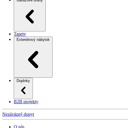
Garážové brány
Tapety
Exteriérový nábytok
Doplnky
B2B projekty
Nezáväzný dopyt
O nás