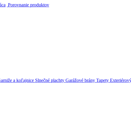
áca
Porovnanie produktov
arniže a koľajnice
Slnečné plachty
Garážové brány
Tapety
Exteriérov