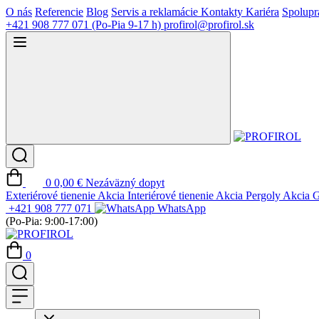
O nás
Referencie
Blog
Servis a reklamácie
Kontakty
Kariéra
Spolupr
+421 908 777 071
(Po-Pia 9-17 h)
profirol@profirol.sk
0
0,00 €
Nezáväzný dopyt
Exteriérové tienenie
Akcia
Interiérové tienenie
Akcia
Pergoly
Akcia
G
+421 908 777 071
WhatsApp
(Po-Pia: 9:00-17:00)
0