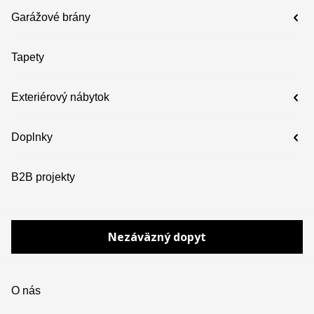
Garážové brány
Tapety
Exteriérový nábytok
Doplnky
B2B projekty
Nezáväzný dopyt
O nás