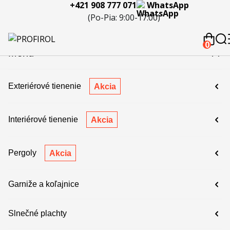
+421 908 777 071
WhatsApp
eferencie
Blog
Servis a
Kontakty
Kariéra
Spolupráca
Porov
(Po-Pia: 9:00-17:00)
reklamácie
produ
 908 777 071
0
Menu
Exteriérové tienenie
Akcia
Interiérové tienenie
Akcia
Pergoly
Akcia
Garniže a koľajnice
Slnečné plachty