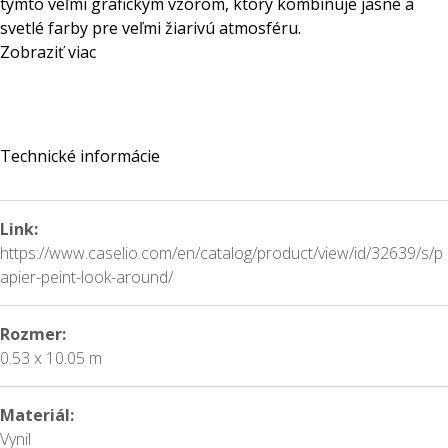
týmto veľmi grafickým vzorom, ktorý kombinuje jasné a
svetlé farby pre veľmi žiarivú atmosféru.
Zobraziť viac
Technické informácie
Link:
https://www.caselio.com/en/catalog/product/view/id/32639/s/p
apier-peint-look-around/
Rozmer:
0.53 x 10.05 m
Materiál:
Vynil