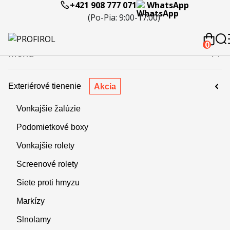
+421 908 777 071
WhatsApp
eferencie
Blog
Servis a
Kontakty
Kariéra
Spolupráca
Porov
(Po-Pia: 9:00-17:00)
reklamácie
produ
 908 777 071
0
Menu
Exteriérové tienenie
Akcia
Vonkajšie žalúzie
Podomietkové boxy
Vonkajšie rolety
Screenové rolety
Siete proti hmyzu
Markízy
Slnolamy