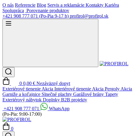
O nás
Referencie
Blog
Servis a reklamácie
Kontakty
Kariéra
Spolupráca
Porovnanie produktov
+421 908 777 071
(Po-Pia 9-17 h)
profirol@profirol.sk
0
0,00 €
Nezáväzný dopyt
Exteriérové tienenie
Akcia
Interiérové tienenie
Akcia
Pergoly
Akcia
Garniže a koľajnice
Slnečné plachty
Garážové brány
Tapety
Exteriérový nábytok
Doplnky
B2B projekty
+421 908 777 071
WhatsApp
(Po-Pia: 9:00-17:00)
0