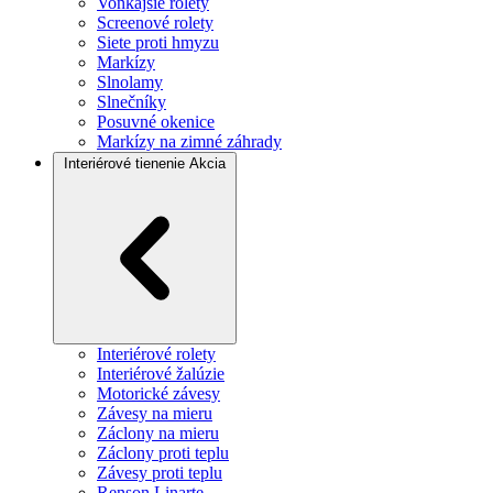
Vonkajšie rolety
Screenové rolety
Siete proti hmyzu
Markízy
Slnolamy
Slnečníky
Posuvné okenice
Markízy na zimné záhrady
Interiérové tienenie
Akcia
Interiérové rolety
Interiérové žalúzie
Motorické závesy
Závesy na mieru
Záclony na mieru
Záclony proti teplu
Závesy proti teplu
Renson Linarte