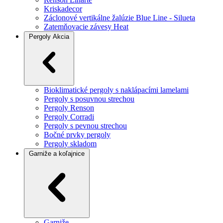
Kriskadecor
Záclonové vertikálne žalúzie Blue Line - Silueta
Zatemňovacie závesy Heat
Pergoly
Akcia
Bioklimatické pergoly s naklápacími lamelami
Pergoly s posuvnou strechou
Pergoly Renson
Pergoly Corradi
Pergoly s pevnou strechou
Bočné prvky pergoly
Pergoly skladom
Garniže a koľajnice
Garniže