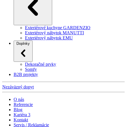
Exteriérové kuchyne GARDENZIO
Exteriérový nábytok MANUTTI
Exteriérový nábytok EMU
Doplnky
Dekoračné prvky
Somfy
B2B projekty
Nezáväzný dopyt
O nás
Referencie
Blog
Kariéra
3
Kontakt
Servis / Reklamácie