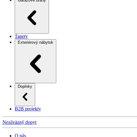
Garážové brány
Tapety
Exteriérový nábytok
Doplnky
B2B projekty
Nezáväzný dopyt
O nás