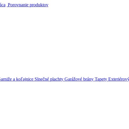
áca
Porovnanie produktov
arniže a koľajnice
Slnečné plachty
Garážové brány
Tapety
Exteriérov