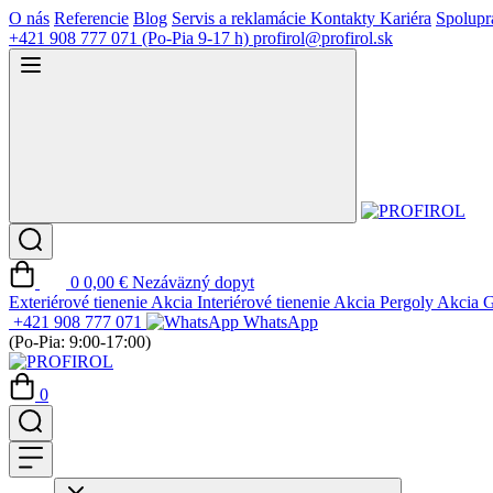
O nás
Referencie
Blog
Servis a reklamácie
Kontakty
Kariéra
Spolupr
+421 908 777 071
(Po-Pia 9-17 h)
profirol@profirol.sk
0
0,00 €
Nezáväzný dopyt
Exteriérové tienenie
Akcia
Interiérové tienenie
Akcia
Pergoly
Akcia
G
+421 908 777 071
WhatsApp
(Po-Pia: 9:00-17:00)
0