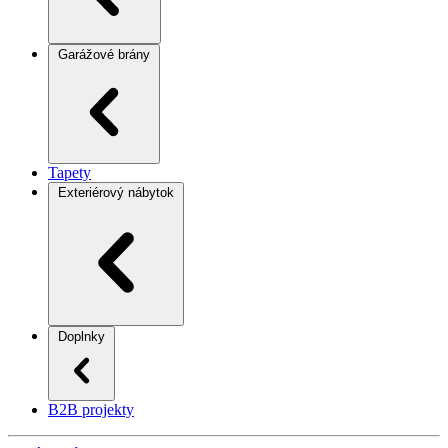
Garážové brány
Tapety
Exteriérový nábytok
Doplnky
B2B projekty