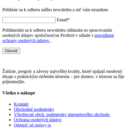
Prihláste sa k odberu nášho newslettra a nič vám neunikne.
Email*
Prihlásením sa k odberu newslettru súhlasím so spracovaním
osobných údajov spoločnosťou Profirol v súlade s
pravidlami
ochrany osobných údajov
.
Odoslať
Žalúzie, pergoly a závesy najvyššej kvality, ktoré spájajú moderný
dizajn s praktickým riešením tienenia – pre domov, v ktorom sa žije
príjemnejšie.
Všetko o nákupe
Kontakt
Obchodné podmienky
Všeobecné obch. podmienky internetového obchodu
Ochrana osobných údajov
Odstúpiť od zmluvy tu