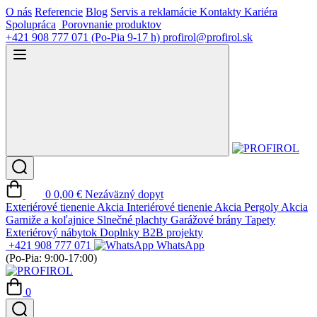
O nás
Referencie
Blog
Servis a reklamácie
Kontakty
Kariéra
Spolupráca
Porovnanie produktov
+421 908 777 071
(Po-Pia 9-17 h)
profirol@profirol.sk
0
0,00 €
Nezáväzný dopyt
Exteriérové tienenie
Akcia
Interiérové tienenie
Akcia
Pergoly
Akcia
Garniže a koľajnice
Slnečné plachty
Garážové brány
Tapety
Exteriérový nábytok
Doplnky
B2B projekty
+421 908 777 071
WhatsApp
(Po-Pia: 9:00-17:00)
0