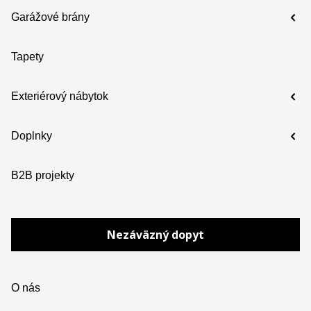
Garážové brány
Tapety
Exteriérový nábytok
Doplnky
B2B projekty
Nezáväzný dopyt
O nás