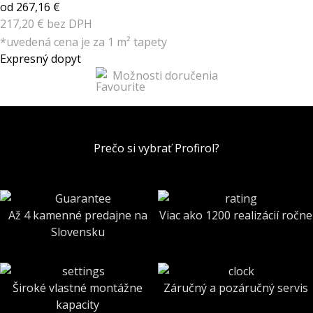
od 267,16 €
217,20 € bez DPH
*uvedená cena je za 1 m² tapety
Expresný dopyt
Možnosti doručenia
Prečo si vybrať Profirol?
Až 4 kamenné predajne na
Viac ako 1200 realizácií ročne
Slovensku
Široké vlastné montážne
Záručný a pozáručný servis
kapacity