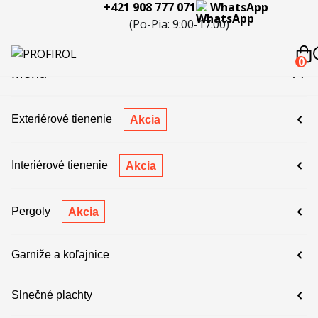
+421 908 777 071
WhatsApp
eferencie
Blog
Servis a
Kontakty
Kariéra
Spolupráca
Porov
(Po-Pia: 9:00-17:00)
reklamácie
produ
 908 777 071
0
Menu
Exteriérové tienenie
Akcia
Interiérové tienenie
Akcia
Pergoly
Akcia
Garniže a koľajnice
Slnečné plachty