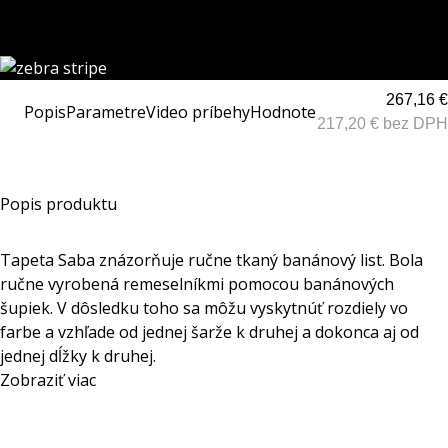
267,16 €
Popis
Parametre
Video príbehy
Hodnotenia
217,20 € bez DPH
Popis produktu
Tapeta Saba znázorňuje ručne tkaný banánový list. Bola
ručne vyrobená remeselníkmi pomocou banánových
šupiek. V dôsledku toho sa môžu vyskytnúť rozdiely vo
farbe a vzhľade od jednej šarže k druhej a dokonca aj od
jednej dĺžky k druhej.
Zobraziť viac