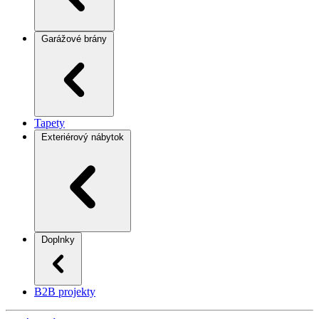
Garážové brány
Tapety
Exteriérový nábytok
Doplnky
B2B projekty