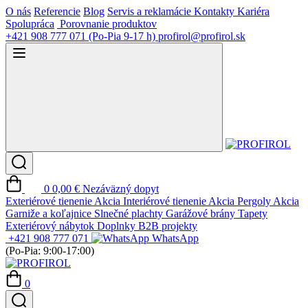
O nás
Referencie
Blog
Servis a reklamácie
Kontakty
Kariéra
Spolupráca
Porovnanie produktov
+421 908 777 071
(Po-Pia 9-17 h)
profirol@profirol.sk
0
0,00 €
Nezáväzný dopyt
Exteriérové tienenie
Akcia
Interiérové tienenie
Akcia
Pergoly
Akcia
Garniže a koľajnice
Slnečné plachty
Garážové brány
Tapety
Exteriérový nábytok
Doplnky
B2B projekty
+421 908 777 071
WhatsApp
(Po-Pia: 9:00-17:00)
0