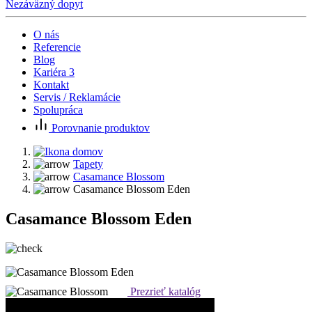
Nezáväzný dopyt
O nás
Referencie
Blog
Kariéra
3
Kontakt
Servis / Reklamácie
Spolupráca
Porovnanie produktov
Tapety
Casamance Blossom
Casamance Blossom Eden
Casamance Blossom Eden
Prezrieť katalóg