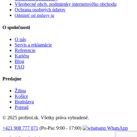
Všeobecné obch. podmienky internetového obchodu
Ochrana osobných údajov
Odstúpiť od zmluvy tu
O spoločnosti
O nás
Servis a reklamácie
Referencie
Kariéra
Blog
FAQ
Predajne
Žilina
Košice
Bratislava
Poprad
© 2025 profirol.sk. Všetky práva vyhradené.
+421 908 777 071
(Po-Pia: 9:00 - 17:00)
WhatsApp