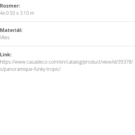
Rozmer:
4x:0.50 x 3.10 m
Materiál:
Vlies
Link:
https://www.casadeco.com/en/catalog/product/view/id/39378/
s/panoramique-funky-tropic/