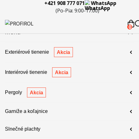
+421 908 777 071
WhatsApp
eferencie
Blog
Servis a
Kontakty
Kariéra
Spolupráca
Porov
(Po-Pia: 9:00-17:00)
reklamácie
produ
 908 777 071
0
Menu
Exteriérové tienenie
Akcia
Interiérové tienenie
Akcia
Pergoly
Akcia
Garniže a koľajnice
Slnečné plachty