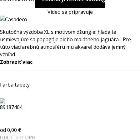
Video sa pripravuje
Skutočná výzdoba XL s motívom džungle: hľadajte
usmievajúce sa papagáje alebo malátneho jaguára... Pre
túto viacfarebnú atmosféru mu akvarel dodáva jemný
vzhľad.
Zobraziť viac
Farba tapety
od 0,00 €
0,00 € bez DPH