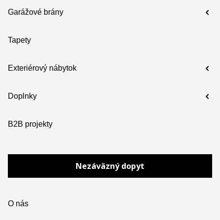
Garážové brány
Tapety
Exteriérový nábytok
Doplnky
B2B projekty
Nezáväzný dopyt
O nás