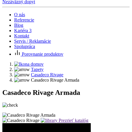
Nezáväzný dopyt
O nás
Referencie
Blog
Kariéra
3
Kontakt
Servis / Reklamácie
Spolupráca
Porovnanie produktov
Tapety
Casadeco Rivage
Casadeco Rivage Armada
Casadeco Rivage Armada
Prezrieť katalóg