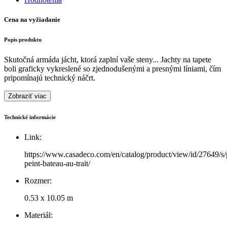
Cena na vyžiadanie
Popis produktu
Skutočná armáda jácht, ktorá zaplní vaše steny... Jachty na tapete
boli graficky vykreslené so zjednodušenými a presnými líniami, čím
pripomínajú technický náčrt.
Zobraziť viac
Technické informácie
Link:
https://www.casadeco.com/en/catalog/product/view/id/27649/s/
peint-bateau-au-trait/
Rozmer:
0.53 x 10.05 m
Materiál: