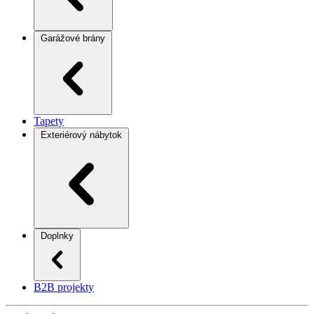
Garážové brány
Tapety
Exteriérový nábytok
Doplnky
B2B projekty