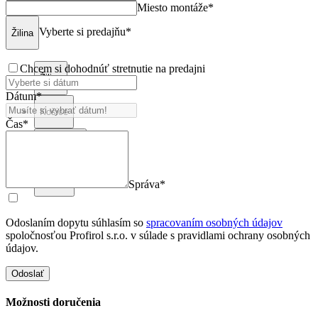
Miesto montáže*
Vyberte si predajňu*
Žilina
Chcem si dohodnúť stretnutie na predajni
Žilina
Dátum*
Košice
Čas*
Bratislava
Poprad
Správa*
Odoslaním dopytu súhlasím so
spracovaním osobných údajov
spoločnosťou Profirol s.r.o. v súlade s pravidlami ochrany osobných
údajov.
Odoslať
Možnosti doručenia