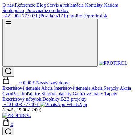
O nás
Referencie
Blog
Servis a reklamácie
Kontakty
Kariéra
Spolupráca
Porovnanie produktov
+421 908 777 071
(Po-Pia 9-17 h)
profirol@profirol.sk
0
0,00 €
Nezáväzný dopyt
Exteriérové tienenie
Akcia
Interiérové tienenie
Akcia
Pergoly
Akcia
Garniže a koľajnice
Slnečné plachty
Garážové brány
Tapety
Exteriérový nábytok
Doplnky
B2B projekty
+421 908 777 071
WhatsApp
(Po-Pia: 9:00-17:00)
0