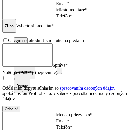
Email*
Miesto montáže*
Telefón*
Vyberte si predajňu*
Žilina
Chcem si dohodnúť stretnutie na predajni
Žilina
Košice
Správa*
Bratislava
Nahrajte obrázky (nepovinné)
Poprad
Odoslaním dopytu súhlasím so
spracovaním osobných údajov
spoločnosťou Profirol s.r.o. v súlade s pravidlami ochrany osobných
údajov.
Odoslať
Meno a priezvisko*
Email*
Telefón*