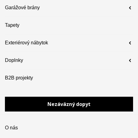
Garážové brány
Tapety
Exteriérový nábytok
Doplnky
B2B projekty
Nezáväzný dopyt
O nás