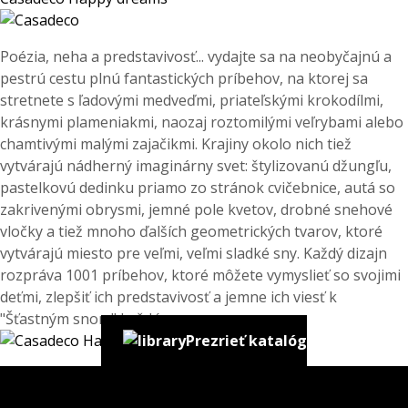
Poézia, neha a predstavivosť... vydajte sa na neobyčajnú a
pestrú cestu plnú fantastických príbehov, na ktorej sa
stretnete s ľadovými medveďmi, priateľskými krokodílmi,
krásnymi plameniakmi, naozaj roztomilými veľrybami alebo
chamtivými malými zajačikmi. Krajiny okolo nich tiež
vytvárajú nádherný imaginárny svet: štylizovanú džungľu,
pastelkovú dedinku priamo zo stránok cvičebnice, autá so
zakrivenými obrysmi, jemné pole kvetov, drobné snehové
vločky a tiež mnoho ďalších geometrických tvarov, ktoré
vytvárajú miesto pre veľmi, veľmi sladké sny. Každý dizajn
rozpráva 1001 príbehov, ktoré môžete vymyslieť so svojimi
deťmi, zlepšiť ich predstavivosť a jemne ich viesť k
"Šťastným snom" každú noc.
Prezrieť katalóg