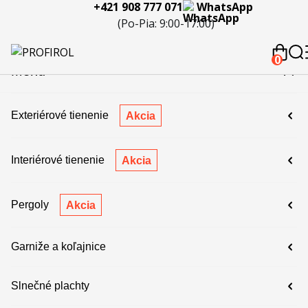
+421 908 777 071
WhatsApp
eferencie
Blog
Servis a
Kontakty
Kariéra
Spolupráca
Porov
(Po-Pia: 9:00-17:00)
reklamácie
produ
 908 777 071
0
Menu
Exteriérové tienenie
Akcia
Interiérové tienenie
Akcia
Pergoly
Akcia
Garniže a koľajnice
Slnečné plachty