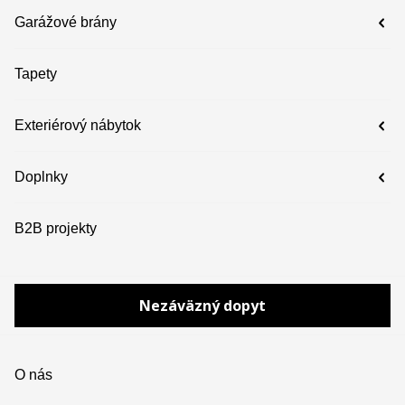
Garážové brány
Tapety
Exteriérový nábytok
Doplnky
B2B projekty
Nezáväzný dopyt
O nás