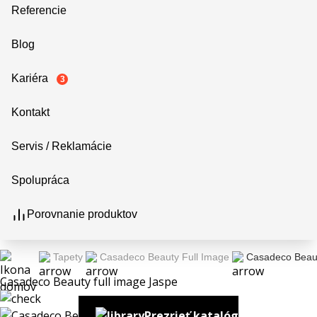
Referencie
Blog
Kariéra
3
Kontakt
Servis / Reklamácie
Spolupráca
Porovnanie produktov
Tapety
Casadeco Beauty Full Image
Casadeco Beaut
Casadeco Beauty full image Jaspe
Prezrieť katalóg