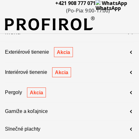
+421 908 777 071
WhatsApp
eferencie
Blog
Servis a
Kontakty
Kariéra
Spolupráca
Porov
(Po-Pia: 9:00-17:00)
reklamácie
produ
 908 777 071
Menu
Exteriérové tienenie
Akcia
Interiérové tienenie
Akcia
Pergoly
Akcia
Garniže a koľajnice
Slnečné plachty