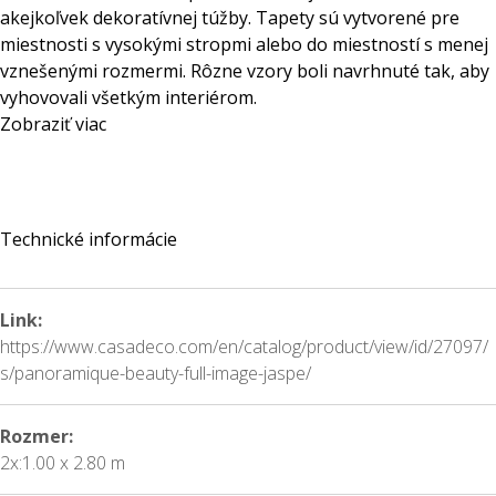
akejkoľvek dekoratívnej túžby. Tapety sú vytvorené pre
miestnosti s vysokými stropmi alebo do miestností s menej
vznešenými rozmermi. Rôzne vzory boli navrhnuté tak, aby
vyhovovali všetkým interiérom.
Zobraziť viac
Technické informácie
Link:
https://www.casadeco.com/en/catalog/product/view/id/27097/
s/panoramique-beauty-full-image-jaspe/
Rozmer:
2x:1.00 x 2.80 m