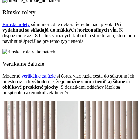
Rímske rolety
Rímske rolety
sú mimoriadne dekoratívny tieniaci prvok.
Pri
vytiahnutí sa skladajú do mäkkých horizontálnych vĺn
. K
dispozícií je až 180 látok v rôznych farbách a štruktúrach, ktoré boli
navrhnuté špeciálne pre tento typ tienenia.
Vertikálne žalúzie
Moderné
vertikálne žalúzie
si čoraz viac razia cestu do súkromných
priestorov. Ich výhodou je, že je
možné s nimi tieniť aj šikmé či
oblúkové presklené plochy
. S desiatkami odtieňov látok sa
prispôsobia akémukoľvek interiéru.