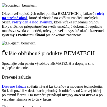
Okrem veľkoplošných roliet ponúka BEMATECH aj látkové
rolety
na strešné okná
, ktoré sú vhodné na väčšinu značiek strešných
okien,
rolety deň a noc Twintex
, ktoré vďaka striedaniu pruhov
látky s rôznou priepustnosťou svetla umožňujú dokonalú reguláciu
množstva svetla v interiéri, rolety pre veľmi vysoké okná i
kazetové
systémy s vodiacimi lištami
pre dokonalé zatienenie.
Ďalšie obľúbené produkty BEMATECH
Spoznajte celú paletu výrobkov BEMATECH a doprajte si to
najlepšie tienenie.
Drevené žalúzie
Drevené žalúzie
spájajú návrat ku koreňov a modernú technológiu.
Sú k dispozícii v desiatkach prírodných odtieňov od žiarivej bielej
po temnú čiernu. Do interiéru prinášajú
hrejivý akcent dreva
a po
vizuálnej stránke je to
číry luxus
.