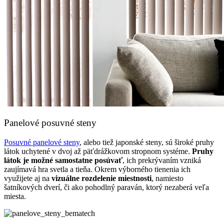
Panelové posuvné steny
Posuvné panelové steny
, alebo tiež japonské steny, sú široké pruhy
látok uchytené v dvoj až päťdrážkovom stropnom systéme.
Pruhy
látok je možné samostatne posúvať
, ich prekrývaním vzniká
zaujímavá hra svetla a tieňa. Okrem výborného tienenia ich
využijete aj na
vizuálne rozdelenie miestnosti
, namiesto
šatníkových dverí, či ako pohodlný paraván, ktorý nezaberá veľa
miesta.