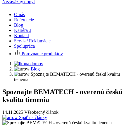
Nezáväzný dopyt
O nás
Referencie
Blog
Kariéra
3
Kontakt
Servis / Reklamácie
Spolupráca
Porovnanie produktov
Blog
Spoznajte BEMATECH - overenú českú kvalitu
tienenia
Spoznajte BEMATECH - overenú českú
kvalitu tienenia
14.11.2025
Všeobecný článok
Späť na články