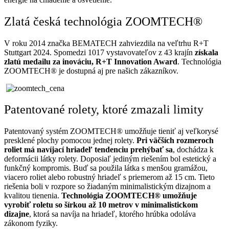
Zlatá česká technológia ZOOMTECH®
V roku 2014 značka BEMATECH zahviezdila na veľtrhu R+T
Stuttgart 2024. Spomedzi 1017 vystavovateľov z 43 krajín
získala
zlatú medailu za inováciu,
R+T Innovation Award
. Technológia
ZOOMTECH® je dostupná aj pre našich zákazníkov.
Patentované rolety, ktoré zmazali limity
Patentovaný systém ZOOMTECH® umožňuje tieniť aj veľkorysé
presklené plochy pomocou jednej rolety.
Pri väčších rozmeroch
roliet má navíjací hriadeľ tendenciu prehýbať sa
, dochádza k
deformácii látky rolety. Doposiaľ jediným riešením bol estetický a
funkčný kompromis. Buď sa použila látka s menšou gramážou,
viacero roliet alebo robustný hriadeľ s priemerom až 15 cm. Tieto
riešenia boli v rozpore so žiadaným minimalistickým dizajnom a
kvalitou tienenia.
Technológia ZOOMTECH® umožňuje
vyrobiť roletu so šírkou až 10 metrov v minimalistickom
dizajne
, ktorá sa navíja na hriadeľ, ktorého hrúbka odoláva
zákonom fyziky.