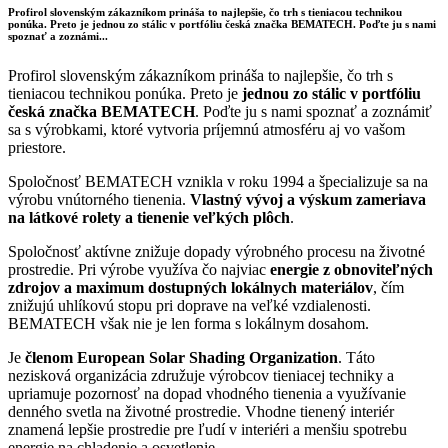
Profirol slovenským zákazníkom prináša to najlepšie, čo trh s tieniacou technikou
ponúka. Preto je jednou zo stálic v portfóliu česká značka BEMATECH. Poďte ju s nami
spoznať a zoznámi...
Profirol slovenským zákazníkom prináša to najlepšie, čo trh s
tieniacou technikou ponúka. Preto je
jednou zo stálic v portfóliu
česká značka BEMATECH
. Poďte ju s nami spoznať a zoznámiť
sa s výrobkami, ktoré vytvoria príjemnú atmosféru aj vo vašom
priestore.
Spoločnosť BEMATECH vznikla v roku 1994 a špecializuje sa na
výrobu vnútorného tienenia.
Vlastný vývoj a výskum zameriava
na látkové rolety a tienenie veľkých plôch
.
Spoločnosť aktívne znižuje dopady výrobného procesu na životné
prostredie. Pri výrobe využíva čo najviac
energie z obnoviteľných
zdrojov a maximum dostupných lokálnych materiálov
, čím
znižujú uhlíkovú stopu pri doprave na veľké vzdialenosti.
BEMATECH však nie je len forma s lokálnym dosahom.
Je
členom European Solar Shading Organization
. Táto
nezisková organizácia združuje výrobcov tieniacej techniky a
upriamuje pozornosť na dopad vhodného tienenia a využívanie
denného svetla na životné prostredie. Vhodne tienený interiér
znamená lepšie prostredie pre ľudí v interiéri a menšiu spotrebu
energie na chladenie a osvetlenie.