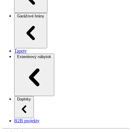
Garážové brány
Tapety
Exteriérový nábytok
Doplnky
B2B projekty