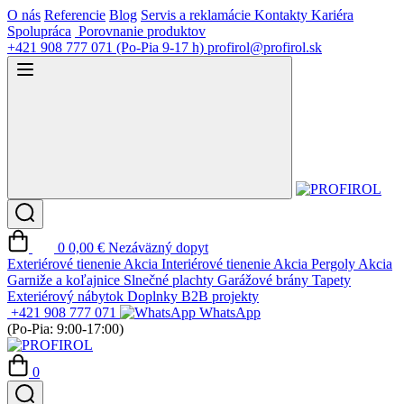
O nás
Referencie
Blog
Servis a reklamácie
Kontakty
Kariéra
Spolupráca
Porovnanie produktov
+421 908 777 071
(Po-Pia 9-17 h)
profirol@profirol.sk
0
0,00 €
Nezáväzný dopyt
Exteriérové tienenie
Akcia
Interiérové tienenie
Akcia
Pergoly
Akcia
Garniže a koľajnice
Slnečné plachty
Garážové brány
Tapety
Exteriérový nábytok
Doplnky
B2B projekty
+421 908 777 071
WhatsApp
(Po-Pia: 9:00-17:00)
0