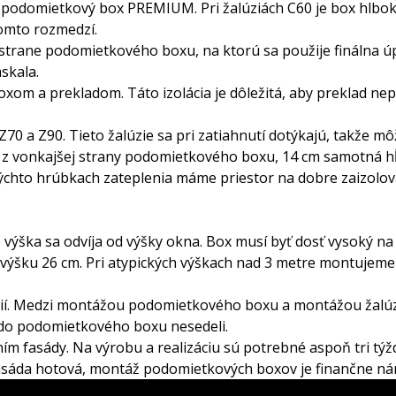
 podomietkový box PREMIUM. Pri žalúziách C60 je box hlboký 
omto rozmedzí.
 strane podomietkového boxu, na ktorú sa použije finálna ú
skala.
xom a prekladom. Táto izolácia je dôležitá, aby preklad ne
0 a Z90. Tieto žalúzie sa pri zatiahnutí dotýkajú, takže môž
e z vonkajšej strany podomietkového boxu, 14 cm samotná h
i týchto hrúbkach zateplenia máme priestor na dobre zaizolov
výška sa odvíja od výšky okna. Box musí byť dosť vysoký na 
ýšku 26 cm. Pri atypických výškach nad 3 metre montujeme 
úzií. Medzi montážou podomietkového boxu a montážou žalúzi
e do podomietkového boxu nesedeli.
m fasády. Na výrobu a realizáciu sú potrebné aspoň tri tý
ž fasáda hotová, montáž podomietkových boxov je finančne n