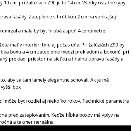
10 cm, pri žalúziách Z90 je to 14 cm. Všetky ostatné typy
prava fasády. Zateplenie s hrúbkou 2 cm na vonkajšej
premŕzal a mala by byť hrubá aspoň 4 centimetre.
ete mať v interiéri tmu aj počas dňa. Pri žalúziách Z90 by
ĺbka boxu a 4 cm zateplenie medzi prekladom a boxom), pri
aný preklad, priestor na sieťku a finálnu úpravu fasády a
to, aby sa tam lamely elegantne schovali. Ak je má
vyšší box.
í môže byť rozdiel aj niekoľko rokov. Technické parametre
ždne pred zatepľovaním. Keďže hĺbka boxov má vplyv na
áročná a takmer nereálna.