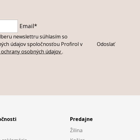
Email*
dberu newslettru súhlasím so
ch údajov spoločnosťou Profirol v
Odoslať
i ochrany osobných údajov
.
očnosti
Predajne
Žilina