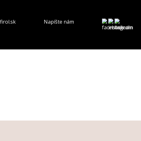
irol.sk
Napíšte nám