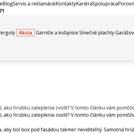
e
Blog
Servis a reklamácie
Kontakty
Kariéra
Spolupráca
Porovn
71
Pergoly
Akcia
Garniže a koľajnice
Slnečné plachty
Garážov
eť?
í, akú hrúbku zateplenia zvoliť? V tomto článku vám pomôžeme
tí, akú hrúbku zateplenia zvoliť? V tomto článku vám pomôžem
 aby bol box pod fasádou takmer neviditeľný. Samotná hrúb