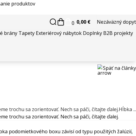
anie produktov
0,00 €
Nezáväzný dopyt
0
é brány
Tapety
Exteriérový nábytok
Doplnky
B2B projekty
Späť na články
 trochu sa zorientovať. Nech sa páči, čítajte ďalej.Hĺbka ...
e trochu sa zorientovať. Nech sa páči, čítajte ďalej.
ka podomietkového boxu závisí od typu použitých žalúzií,