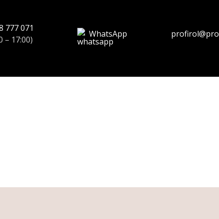
8 777 071
WhatsApp
profirol@prof
0 – 17:00)