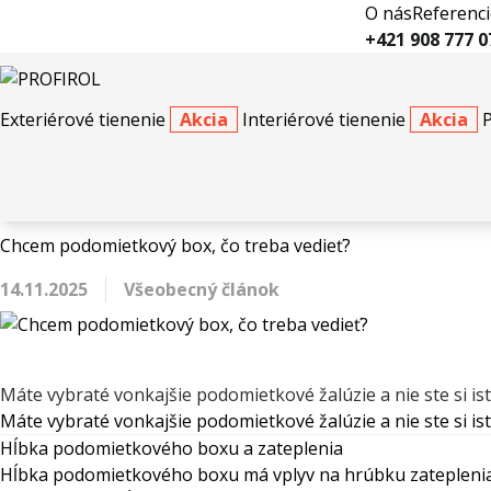
O nás
Referenci
+421 908 777 0
Exteriérové tienenie
Akcia
Interiérové tienenie
Akcia
Blog
Chcem podomietkový box, čo treba vedi
Chcem podomietkový box, čo treba vedieť?
14.11.2025
Všeobecný článok
Máte vybraté vonkajšie podomietkové žalúzie a nie ste si ist
Máte vybraté vonkajšie podomietkové žalúzie a nie ste si is
Hĺbka podomietkového boxu a zateplenia
Hĺbka podomietkového boxu má vplyv na hrúbku zateplenia,