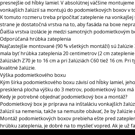
presnejšie od hĺbky lamiel. V absolútnej väčšine montujeme
vonkajších žalúzií sa montujú do podomietkových boxov v t
K tomuto rozmeru treba pripočítať zateplenie na vonkajšej
strane je dostatočná vrstva na to, aby fasáda na boxe nepra
Ďalšia vrstva izolácie je medzi samotných podomietkovým bo
Odporúčaná hrúbka zateplenia
Najčastejšie montované (90 % všetkých montáží) sú žalúzie Z7
mala byť hrúbka zateplenia 20 centimetrov (2 cm zatepleni
žalúziách Z70 je to 16 cm a pri žalúziách C60 tiež 16 cm. Pr
kvalitné žalúzie.
Výška podomietkového boxu
Kým šírka podomietkového boxu závisí od hĺbky lamiel, jeho 
presklená plocha výšku do 3 metrov, podomietkový box má v
Kedy je potrebné objednať podomietkový box a montáž?
Podomietkový box je príprava na inštaláciu vonkajších žal
žalúzií sa nemenia, takže sa nemusíte obávať, že by žalúzi
Montáž podomietkových boxov prebieha ešte pred zateplení
hrúbku zateplenia, je dobré na to myslieť vopred. Ak je u