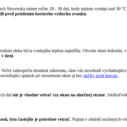
astiach Slovenska máme ročne 20 - 30 dní, kedy teplota vystúpi nad 30 
ánili pred prúdením horúceho vzduchu zvonku
.
hodom slnka býva vonkajšia teplota najnižšia. Otvorte okná dokorán, vy
 v tieni
.
té. Večer zabezpečia dostatok súkromia, ráno vás nezobudí vychádzajúc
ť osviežujúci spánok pri otvorenom okne aj bez
sieťky proti hmyzu
.
ých dní
nie je vhodné vetrať cez okno na slnečnej strane
. Akékoľvek 
sti, tým častejšie je potrebné vetrať.
Najmä v období sezónnych viró