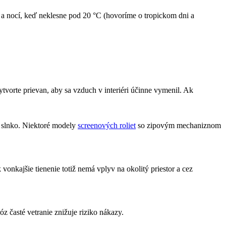
°C a nocí, keď neklesne pod 20 °C (hovoríme o tropickom dni a
tvorte prievan, aby sa vzduch v interiéri účinne vymenil. Ak
e slnko. Niektoré modely
screenových roliet
so zipovým mechaniznom
vonkajšie tienenie totiž nemá vplyv na okolitý priestor a cez
z časté vetranie znižuje riziko nákazy.