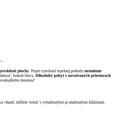
...
presklené plochy
. Popri vytváraní tepelnej pohody
nesmieme
tnosť, bolesti hlavy.
Dlhodobý pobyt v nevetraných priestoroch
vonkajšieho tienenia?
a vítané, môžete vetrať s vytiahnutými aj stiahnutými žalúziami.