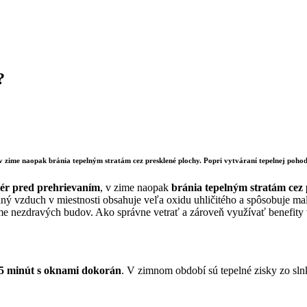
?
, v zime naopak bránia tepelným stratám cez presklené plochy. Popri vytváraní tepelnej pohod
riér pred prehrievaním
, v zime naopak
bránia tepelným stratám cez 
 vzduch v miestnosti obsahuje veľa oxidu uhličitého a spôsobuje malá
e nezdravých budov. Ako správne vetrať a zároveň využívať benefity 
5 minút s oknami dokorán
. V zimnom období sú tepelné zisky zo slnk