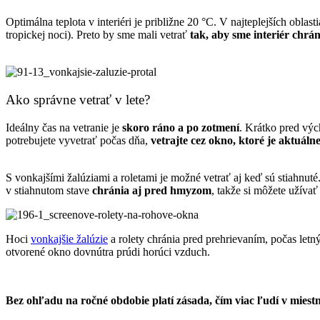
Optimálna teplota v interiéri je približne 20 °C. V najteplejších obl
tropickej noci). Preto by sme mali vetrať
tak, aby sme interiér chr
Ako správne vetrať v lete?
Ideálny čas na vetranie je
skoro ráno a po zotmení
. Krátko pred výc
potrebujete vyvetrať počas dňa,
vetrajte cez okno, ktoré je aktuálne
S vonkajšími žalúziami a roletami je možné vetrať aj keď sú stiahnu
v stiahnutom stave
chránia aj pred hmyzom
, takže si môžete užíva
Hoci
vonkajšie žalúzie
a rolety chránia pred prehrievaním, počas letn
otvorené okno dovnútra prúdi horúci vzduch.
Bez ohľadu na ročné obdobie platí zásada, čím viac ľudí v miestno