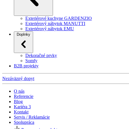
Exteriérové kuchyne GARDENZIO
Exteriérový nábytok MANUTTI
Exteriérový nábytok EMU
Doplnky
Dekoračné prvky
Somfy
B2B projekty
Nezáväzný dopyt
O nás
Referencie
Blog
Kariéra
3
Kontakt
Servis / Reklamácie
Spolupráca