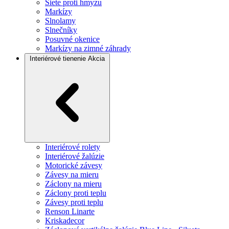
Siete proti hmyzu
Markízy
Slnolamy
Slnečníky
Posuvné okenice
Markízy na zimné záhrady
Interiérové tienenie
Akcia
Interiérové rolety
Interiérové žalúzie
Motorické závesy
Závesy na mieru
Záclony na mieru
Záclony proti teplu
Závesy proti teplu
Renson Linarte
Kriskadecor