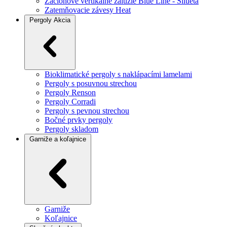
Záclonové vertikálne žalúzie Blue Line - Silueta
Zatemňovacie závesy Heat
Pergoly
Akcia
Bioklimatické pergoly s naklápacími lamelami
Pergoly s posuvnou strechou
Pergoly Renson
Pergoly Corradi
Pergoly s pevnou strechou
Bočné prvky pergoly
Pergoly skladom
Garniže a koľajnice
Garniže
Koľajnice