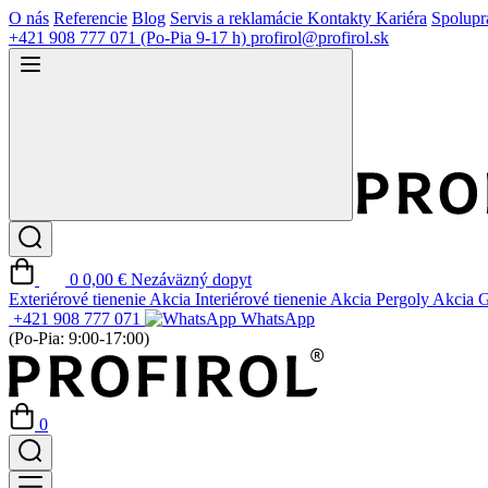
O nás
Referencie
Blog
Servis a reklamácie
Kontakty
Kariéra
Spolupr
+421 908 777 071
(Po-Pia 9-17 h)
profirol@profirol.sk
0
0,00 €
Nezáväzný dopyt
Exteriérové tienenie
Akcia
Interiérové tienenie
Akcia
Pergoly
Akcia
G
+421 908 777 071
WhatsApp
(Po-Pia: 9:00-17:00)
0