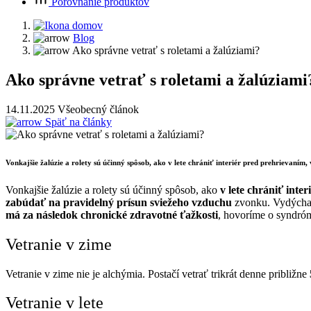
Porovnanie produktov
Blog
Ako správne vetrať s roletami a žalúziami?
Ako správne vetrať s roletami a žalúziami
14.11.2025
Všeobecný článok
Späť na články
Vonkajšie žalúzie a rolety sú účinný spôsob, ako v lete chrániť interiér pred prehrievaním
Vonkajšie žalúzie a rolety sú účinný spôsob, ako
v lete chrániť inte
zabúdať na pravidelný prísun sviežeho vzduchu
zvonku. Vydýchaný
má za následok chronické zdravotné ťažkosti
, hovoríme o syndróm
Vetranie v zime
Vetranie v zime nie je alchýmia. Postačí vetrať trikrát denne približne
Vetranie v lete