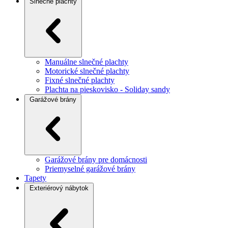
Slnečné plachty
Manuálne slnečné plachty
Motorické slnečné plachty
Fixné slnečné plachty
Plachta na pieskovisko - Soliday sandy
Garážové brány
Garážové brány pre domácnosti
Priemyselné garážové brány
Tapety
Exteriérový nábytok