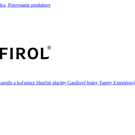
áca
Porovnanie produktov
arniže a koľajnice
Slnečné plachty
Garážové brány
Tapety
Exteriérov