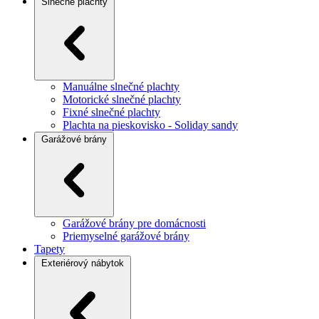
Slnečné plachty
Manuálne slnečné plachty
Motorické slnečné plachty
Fixné slnečné plachty
Plachta na pieskovisko - Soliday sandy
Garážové brány
Garážové brány pre domácnosti
Priemyselné garážové brány
Tapety
Exteriérový nábytok