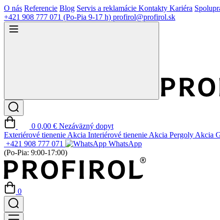
O nás
Referencie
Blog
Servis a reklamácie
Kontakty
Kariéra
Spolupr
+421 908 777 071
(Po-Pia 9-17 h)
profirol@profirol.sk
0
0,00 €
Nezáväzný dopyt
Exteriérové tienenie
Akcia
Interiérové tienenie
Akcia
Pergoly
Akcia
G
+421 908 777 071
WhatsApp
(Po-Pia: 9:00-17:00)
0