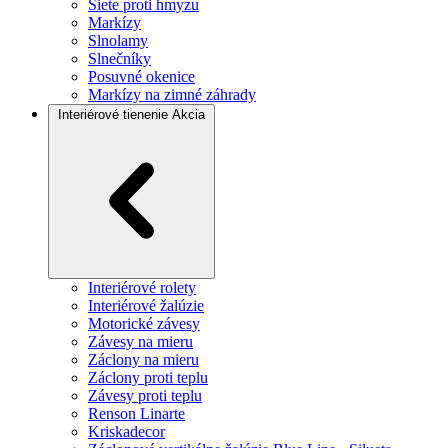
Siete proti hmyzu
Markízy
Slnolamy
Slnečníky
Posuvné okenice
Markízy na zimné záhrady
Interiérové tienenie
Akcia
Interiérové rolety
Interiérové žalúzie
Motorické závesy
Závesy na mieru
Záclony na mieru
Záclony proti teplu
Závesy proti teplu
Renson Linarte
Kriskadecor