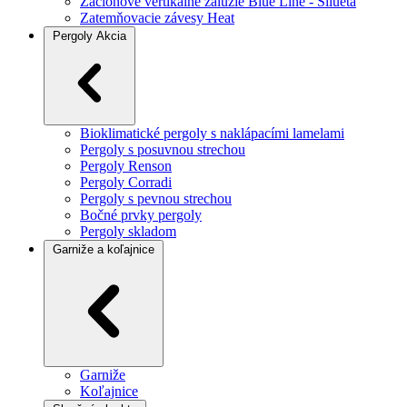
Záclonové vertikálne žalúzie Blue Line - Silueta
Zatemňovacie závesy Heat
Pergoly
Akcia
Bioklimatické pergoly s naklápacími lamelami
Pergoly s posuvnou strechou
Pergoly Renson
Pergoly Corradi
Pergoly s pevnou strechou
Bočné prvky pergoly
Pergoly skladom
Garniže a koľajnice
Garniže
Koľajnice