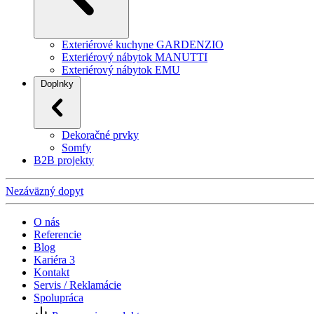
Exteriérové kuchyne GARDENZIO
Exteriérový nábytok MANUTTI
Exteriérový nábytok EMU
Doplnky
Dekoračné prvky
Somfy
B2B projekty
Nezáväzný dopyt
O nás
Referencie
Blog
Kariéra
3
Kontakt
Servis / Reklamácie
Spolupráca