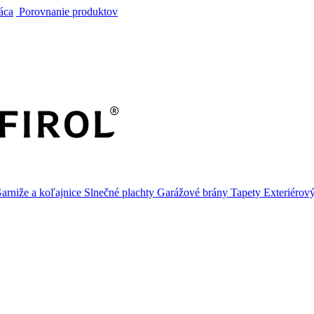
áca
Porovnanie produktov
arniže a koľajnice
Slnečné plachty
Garážové brány
Tapety
Exteriérov