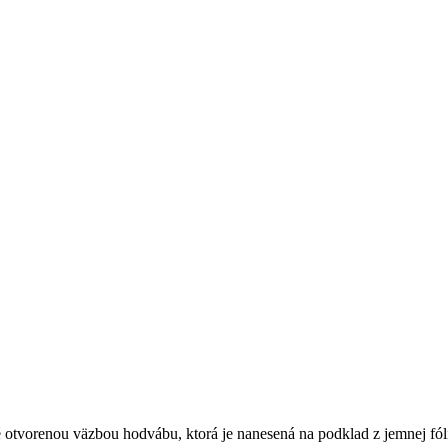
é otvorenou väzbou hodvábu, ktorá je nanesená na podklad z jemnej fól