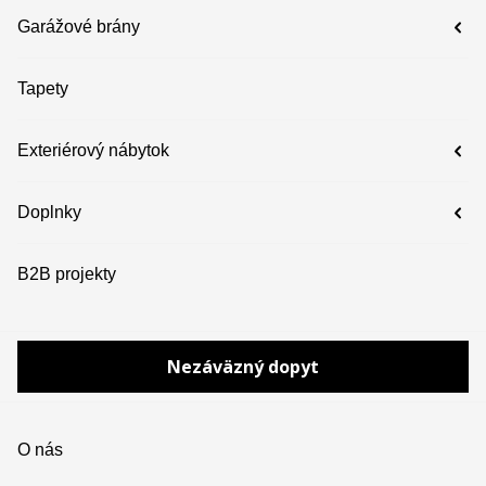
Garážové brány
Tapety
Exteriérový nábytok
Doplnky
B2B projekty
Nezáväzný dopyt
O nás