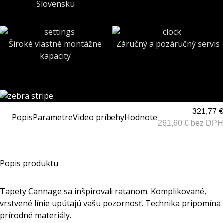
Slovensku
Široké vlastné montážne
Záručný a pozáručný servis
kapacity
321,77 €
Popis
Parametre
Video príbehy
Hodnotenia
261,60 € bez DPH
Popis produktu
Tapety Cannage sa inšpirovali ratanom. Komplikované,
vrstvené línie upútajú vašu pozornosť. Technika pripomína
prírodné materiály.