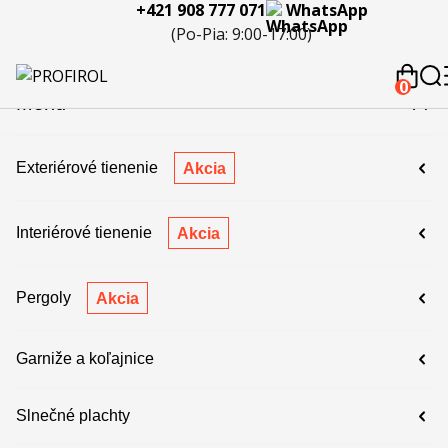
+421 908 777 071
WhatsApp
eferencie
Blog
Servis a
Kontakty
Kariéra
Spolupráca
Porov
(Po-Pia: 9:00-17:00)
reklamácie
produ
 908 777 071
0
Menu
Exteriérové tienenie
Akcia
Interiérové tienenie
Akcia
Pergoly
Akcia
Garniže a koľajnice
Slnečné plachty