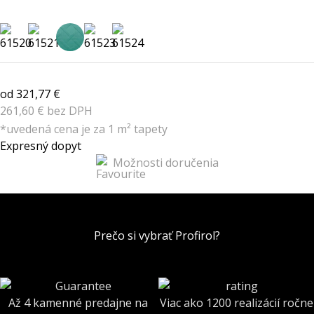
od 321,77 €
261,60 € bez DPH
*uvedená cena je za 1 m² tapety
Expresný dopyt
Možnosti doručenia
Prečo si vybrať Profirol?
Až 4 kamenné predajne na
Viac ako 1200 realizácií ročne