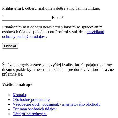
Prihláste sa k odberu nášho newslettra a nič vám neunikne.
Email*
Prihlásením sa k odberu newslettru súhlasím so spracovaním
osobných údajov spoločnosťou Profirol v súlade s
pravidlami
ochrany osobných údajov
.
Odoslať
Žalúzie, pergoly a závesy najvyššej kvality, ktoré spájajú moderný
dizajn s praktickým riešením tienenia – pre domov, v ktorom sa žije
príjemnejšie.
Všetko o nákupe
Kontakt
Obchodné podmienky
Všeobecné obch. podmienky internetového obchodu
Ochrana osobných údajov
Odstúpiť od zmluvy tu