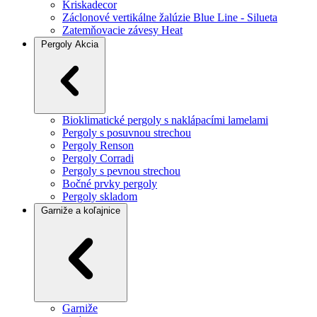
Kriskadecor
Záclonové vertikálne žalúzie Blue Line - Silueta
Zatemňovacie závesy Heat
Pergoly
Akcia
Bioklimatické pergoly s naklápacími lamelami
Pergoly s posuvnou strechou
Pergoly Renson
Pergoly Corradi
Pergoly s pevnou strechou
Bočné prvky pergoly
Pergoly skladom
Garniže a koľajnice
Garniže