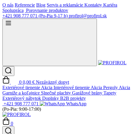
O nás
Referencie
Blog
Servis a reklamácie
Kontakty
Kariéra
Spolupráca
Porovnanie produktov
+421 908 777 071
(Po-Pia 9-17 h)
profirol@profirol.sk
0
0,00 €
Nezáväzný dopyt
Exteriérové tienenie
Akcia
Interiérové tienenie
Akcia
Pergoly
Akcia
Garniže a koľajnice
Slnečné plachty
Garážové brány
Tapety
Exteriérový nábytok
Doplnky
B2B projekty
+421 908 777 071
WhatsApp
(Po-Pia: 9:00-17:00)
0