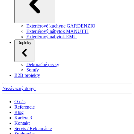
Exteriérové kuchyne GARDENZIO
Exteriérový nábytok MANUTTI
Exteriérový nábytok EMU
Doplnky
Dekoračné prvky
Somfy
B2B projekty
Nezáväzný dopyt
O nás
Referencie
Blog
Kariéra
3
Kontakt
Servis / Reklamácie
Spolupráca