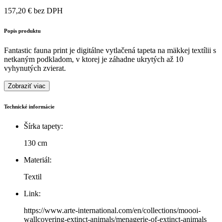
157,20 € bez DPH
Popis produktu
Fantastic fauna print je digitálne vytlačená tapeta na mäkkej textílii s
netkaným podkladom, v ktorej je záhadne ukrytých až 10
vyhynutých zvierat.
Zobraziť viac
Technické informácie
Šírka tapety:
130 cm
Materiál:
Textil
Link:
https://www.arte-international.com/en/collections/moooi-
wallcovering-extinct-animals/menagerie-of-extinct-animals