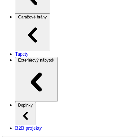
Garážové brány
Tapety
Exteriérový nábytok
Doplnky
B2B projekty