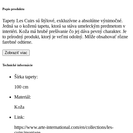
Popis produktu
Tapety Les Cuirs sú štýlové, exkluzívne a absolútne výnimočné.
Jedná sa o koženú tapetu, ktorá sa stáva umeleckým predmetom v
interiéri. Koža má hrubé prešívanie čo jej dáva pevný charakter. Je
to prírodný produkt, ktorý je veľmi odolný. Môže obsahovať rôzne
farebné odtiene.
Zobraziť viac
Technické informácie
Šírka tapety:
100 cm
Materiál:
Koža
Link:
https://www.arte-international.com/en/collections/les-
cuirs/montage