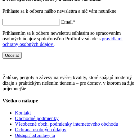
Prihláste sa k odberu nášho newslettra a nič vám neunikne.
Email*
Prihlásením sa k odberu newslettru súhlasím so spracovaním
osobných údajov spoločnosťou Profirol v súlade s
pravidlami
ochrany osobných údajov
.
Odoslať
Žalúzie, pergoly a závesy najvyššej kvality, ktoré spájajú moderný
dizajn s praktickým riešením tienenia – pre domov, v ktorom sa žije
príjemnejšie.
Všetko o nákupe
Kontakt
Obchodné podmienky
Všeobecné obch. podmienky internetového obchodu
Ochrana osobných údajov
Odstúpiť od zmluvy tu