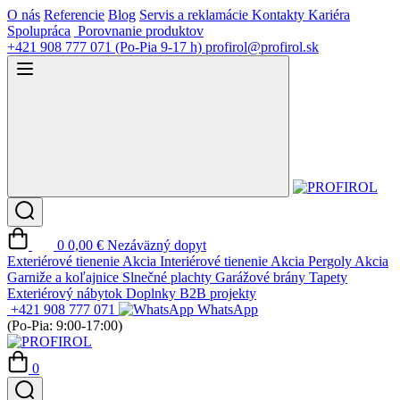
O nás
Referencie
Blog
Servis a reklamácie
Kontakty
Kariéra
Spolupráca
Porovnanie produktov
+421 908 777 071
(Po-Pia 9-17 h)
profirol@profirol.sk
0
0,00 €
Nezáväzný dopyt
Exteriérové tienenie
Akcia
Interiérové tienenie
Akcia
Pergoly
Akcia
Garniže a koľajnice
Slnečné plachty
Garážové brány
Tapety
Exteriérový nábytok
Doplnky
B2B projekty
+421 908 777 071
WhatsApp
(Po-Pia: 9:00-17:00)
0