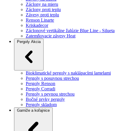
Záclony na mieru
Záclony proti teplu
Závesy proti teplu
Renson Linarte
Kriskadecor
Záclonové vertikálne žalúzie Blue Line - Silueta
Zatemňovacie závesy Heat
Pergoly
Akcia
Bioklimatické pergoly s naklápacími lamelami
Pergoly s posuvnou strechou
Pergoly Renson
Pergoly Corradi
Pergoly s pevnou strechou
Bočné prvky pergoly
Pergoly skladom
Garniže a koľajnice