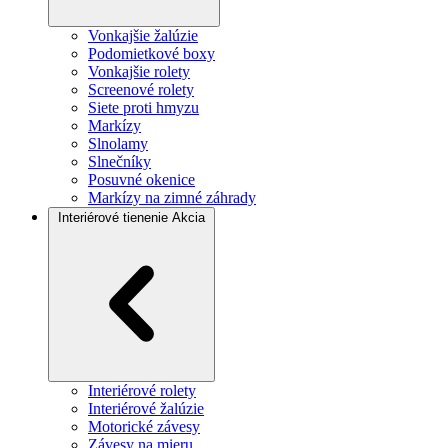
Vonkajšie žalúzie
Podomietkové boxy
Vonkajšie rolety
Screenové rolety
Siete proti hmyzu
Markízy
Slnolamy
Slnečníky
Posuvné okenice
Markízy na zimné záhrady
Interiérové tienenie
Akcia
Interiérové rolety
Interiérové žalúzie
Motorické závesy
Závesy na mieru