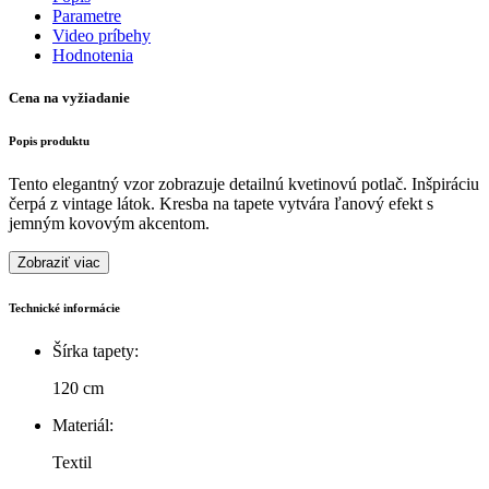
Parametre
Video príbehy
Hodnotenia
Cena na vyžiadanie
Popis produktu
Tento elegantný vzor zobrazuje detailnú kvetinovú potlač. Inšpiráciu
čerpá z vintage látok. Kresba na tapete vytvára ľanový efekt s
jemným kovovým akcentom.
Zobraziť viac
Technické informácie
Šírka tapety:
120 cm
Materiál:
Textil