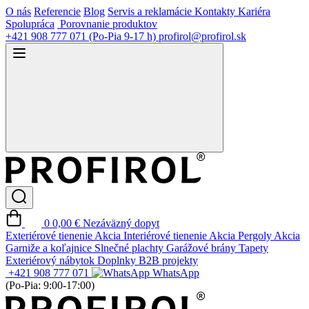
O nás
Referencie
Blog
Servis a reklamácie
Kontakty
Kariéra
Spolupráca
Porovnanie produktov
+421 908 777 071
(Po-Pia 9-17 h)
profirol@profirol.sk
0
0,00 €
Nezáväzný dopyt
Exteriérové tienenie
Akcia
Interiérové tienenie
Akcia
Pergoly
Akcia
Garniže a koľajnice
Slnečné plachty
Garážové brány
Tapety
Exteriérový nábytok
Doplnky
B2B projekty
+421 908 777 071
WhatsApp
(Po-Pia: 9:00-17:00)