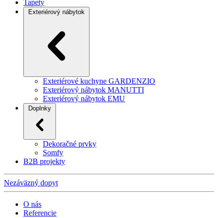
Tapety
Exteriérový nábytok
Exteriérové kuchyne GARDENZIO
Exteriérový nábytok MANUTTI
Exteriérový nábytok EMU
Doplnky
Dekoračné prvky
Somfy
B2B projekty
Nezáväzný dopyt
O nás
Referencie