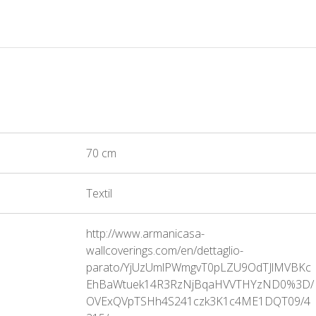
70 cm
Textil
http://www.armanicasa-
wallcoverings.com/en/dettaglio-
parato/YjUzUmlPWmgvT0pLZU9OdTJlMVBKc
EhBaWtuek14R3RzNjBqaHVVTHYzND0%3D/
OVExQVpTSHh4S241czk3K1c4ME1DQT09/4