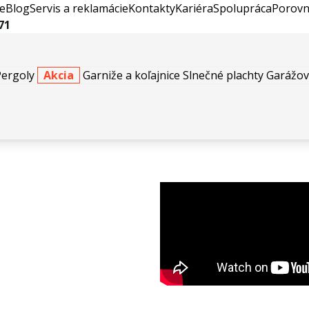
e
Blog
Servis a reklamácie
Kontakty
Kariéra
Spolupráca
Porovn
71
Pergoly
Akcia
Garniže a koľajnice
Slnečné plachty
Garážov
/Casa Graphic Elements 2 Elba