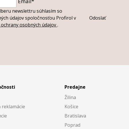
Email*
dberu newslettru súhlasím so
ch údajov spoločnosťou Profirol v
Odoslať
i ochrany osobných údajov
.
očnosti
Predajne
Žilina
a reklamácie
Košice
cie
Bratislava
Poprad