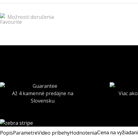
Možnosti doručenia
Až 4 kamenné predajne na
Viac ako
Slovensku
Popis
Parametre
Video príbehy
Hodnotenia
Cena na vyžiadan