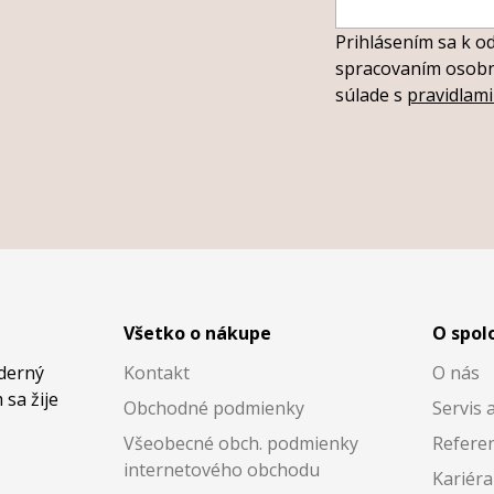
Prihlásením sa k o
spracovaním osobný
súlade s
pravidlam
Všetko o nákupe
O spol
oderný
Kontakt
O nás
 sa žije
Obchodné podmienky
Servis 
Všeobecné obch. podmienky
Referen
internetového obchodu
Kariéra