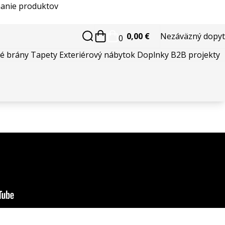
anie produktov
0,00 €
Nezáväzný dopyt
0
é brány
Tapety
Exteriérový nábytok
Doplnky
B2B projekty