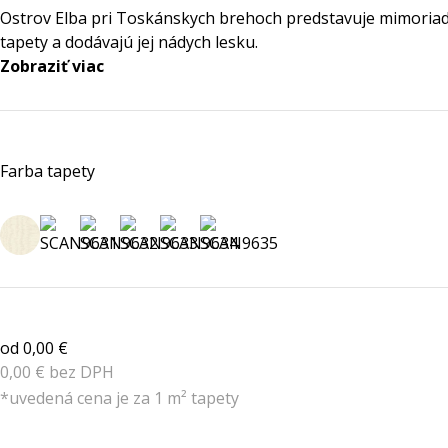
Ostrov Elba pri Toskánskych brehoch predstavuje mimoriadne
tapety a dodávajú jej nádych lesku.
Zobraziť viac
Farba tapety
od 0,00 €
0,00 € bez DPH
*uvedená cena je za 1 m² tapety