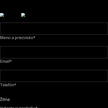
profirol@profirol.sk
Meno a priezvisko*
Email*
Telefón*
Žilina
Vyberte si predajňu*