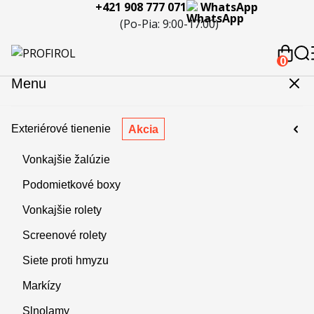
+421 908 777 071
WhatsApp
eferencie
Blog
Servis a
Kontakty
Kariéra
Spolupráca
Porov
(Po-Pia: 9:00-17:00)
reklamácie
produ
 908 777 071
0
Menu
Exteriérové tienenie
Akcia
Vonkajšie žalúzie
Podomietkové boxy
Vonkajšie rolety
Screenové rolety
Siete proti hmyzu
Markízy
Slnolamy