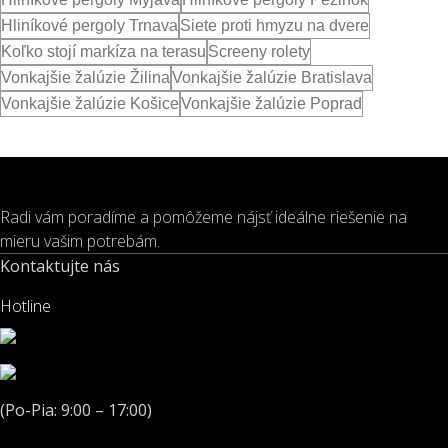
Hliníkové pergoly Trnava
Siete proti hmyzu na dvere
Koľko stojí markíza na terasu
Screeny rolety
Vonkajšie žalúzie Žilina
Vonkajšie žalúzie Bratislava
Vonkajšie žalúzie Košice
Vonkajšie žalúzie Poprad
Máte otázky alebo chcete nezáväznú konzultáciu?
Kontaktujte nás!
Radi vám poradíme a pomôžeme nájsť ideálne riešenie na
mieru vašim potrebám.
Kontaktujte nás
Hotline
+421 908 777 071
WhatsApp
(Po-Pia: 9:00 – 17:00)