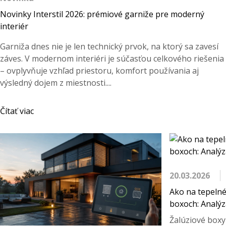
Novinky Interstil 2026: prémiové garniže pre moderný
interiér
Garniža dnes nie je len technický prvok, na ktorý sa zavesí
záves. V modernom interiéri je súčasťou celkového riešenia
– ovplyvňuje vzhľad priestoru, komfort používania aj
výsledný dojem z miestnosti....
Čítať viac
20.03.2026
Ako na tepelné
boxoch: Analýza
Žalúziové boxy