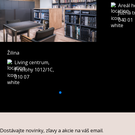
Areál h
Južná t
040 01
Žilina
Living centrum,
Prielohy 1012/1C,
010 07
Dostávajte novinky, zľavy a akcie na váš email.