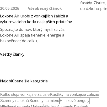
fasády. Zistite
20.05.2026
Všeobecný článok
do úzkeho prie
Loxone Air urobí z vonkajších žalúzií a
vykurovacieho kotla najlepších priateľov
Spoznajte domov, ktorý myslí za vás.
Loxone Air spája tienenie, energie a
bezpečnosť do celku,...
Všetky články
Najobľúbenejšie kategórie
Koľko stoja vonkajšie žalúzie
Kastlíky na vonkajšie žalúzie
Screeny na okná
Screeny na mieru
Hliníkové pergoly
Hliníkové pergoly Myjava
Hliníkové pergoly Pezinok