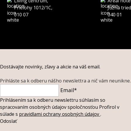
Living centrum,
Areál hote
Prielohy 1012/1C,
Južná trie
010 07
040 01
Dostávajte novinky, zľavy a akcie na váš email.
Prihláste sa k odberu nášho newslettra a nič vám neunikne.
Email*
Prihlásením sa k odberu newslettru súhlasím so
spracovaním osobných údajov spoločnosťou Profirol v
súlade s
pravidlami ochrany osobných údajov
.
Odoslať