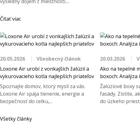
výsledný dojem z miestnosti....
Čítať viac
20.05.2026
Všeobecný článok
20.03.2026
V
Loxone Air urobí z vonkajších žalúzií a
Ako na tepelné m
vykurovacieho kotla najlepších priateľov
boxoch: Analýza i
Spoznajte domov, ktorý myslí za vás.
Žalúziové boxy s
Loxone Air spája tienenie, energie a
fasády. Zistite, 
bezpečnosť do celku,...
do úzkeho priest
Všetky články