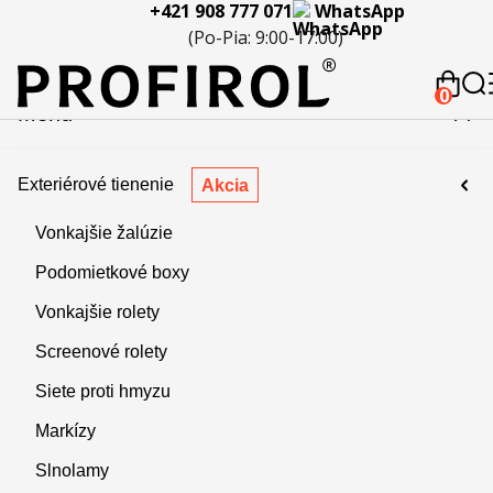
+421 908 777 071
WhatsApp
eferencie
Blog
Servis a
Kontakty
Kariéra
Spolupráca
Porov
(Po-Pia: 9:00-17:00)
reklamácie
produ
 908 777 071
0
Menu
Exteriérové tienenie
Akcia
Vonkajšie žalúzie
Podomietkové boxy
Vonkajšie rolety
Screenové rolety
Siete proti hmyzu
Markízy
Slnolamy