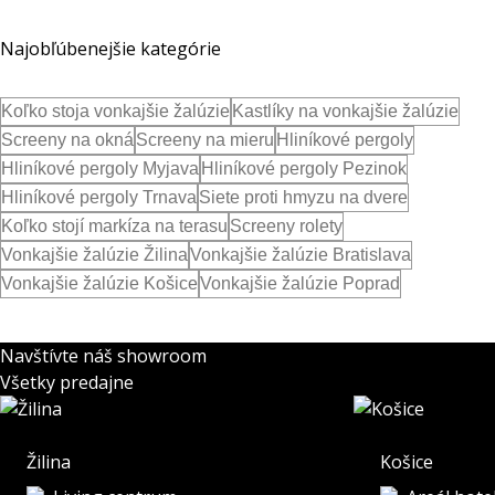
Najobľúbenejšie kategórie
Koľko stoja vonkajšie žalúzie
Kastlíky na vonkajšie žalúzie
Screeny na okná
Screeny na mieru
Hliníkové pergoly
Hliníkové pergoly Myjava
Hliníkové pergoly Pezinok
Hliníkové pergoly Trnava
Siete proti hmyzu na dvere
Koľko stojí markíza na terasu
Screeny rolety
Vonkajšie žalúzie Žilina
Vonkajšie žalúzie Bratislava
Vonkajšie žalúzie Košice
Vonkajšie žalúzie Poprad
Navštívte náš showroom
Všetky predajne
Žilina
Košice