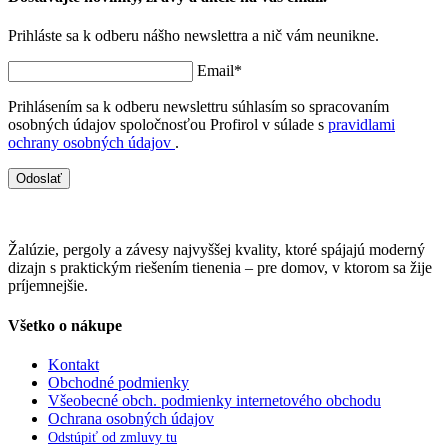
Prihláste sa k odberu nášho newslettra a nič vám neunikne.
Email*
Prihlásením sa k odberu newslettru súhlasím so spracovaním
osobných údajov spoločnosťou Profirol v súlade s
pravidlami
ochrany osobných údajov
.
Odoslať
Žalúzie, pergoly a závesy najvyššej kvality, ktoré spájajú moderný
dizajn s praktickým riešením tienenia – pre domov, v ktorom sa žije
príjemnejšie.
Všetko o nákupe
Kontakt
Obchodné podmienky
Všeobecné obch. podmienky internetového obchodu
Ochrana osobných údajov
Odstúpiť od zmluvy tu