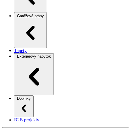
Garážové brány
Tapety
Exteriérový nábytok
Doplnky
B2B projekty