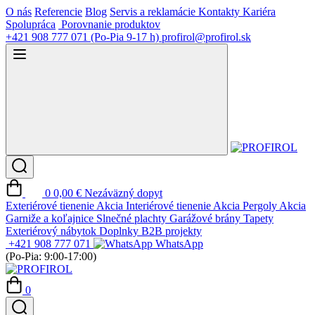
O nás
Referencie
Blog
Servis a reklamácie
Kontakty
Kariéra
Spolupráca
Porovnanie produktov
+421 908 777 071
(Po-Pia 9-17 h)
profirol@profirol.sk
0
0,00 €
Nezáväzný dopyt
Exteriérové tienenie
Akcia
Interiérové tienenie
Akcia
Pergoly
Akcia
Garniže a koľajnice
Slnečné plachty
Garážové brány
Tapety
Exteriérový nábytok
Doplnky
B2B projekty
+421 908 777 071
WhatsApp
(Po-Pia: 9:00-17:00)
0