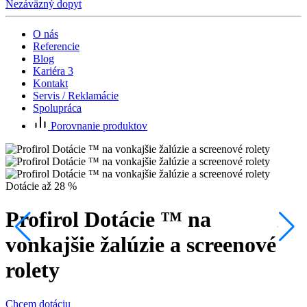
Nezáväzný dopyt
O nás
Referencie
Blog
Kariéra
3
Kontakt
Servis / Reklamácie
Spolupráca
Porovnanie produktov
P
Dotácie až 28 %
Profirol Dotácie ™ na
C
vonkajšie žalúzie a screenové
rolety
Chcem dotáciu