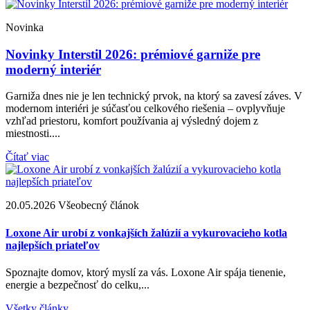
Novinka
Novinky Interstil 2026: prémiové garniže pre
moderný interiér
Garniža dnes nie je len technický prvok, na ktorý sa zavesí záves. V
modernom interiéri je súčasťou celkového riešenia – ovplyvňuje
vzhľad priestoru, komfort používania aj výsledný dojem z
miestnosti....
Čítať viac
20.05.2026
Všeobecný článok
2
Loxone Air urobí z vonkajších žalúzií a vykurovacieho kotla
A
najlepších priateľov
p
Spoznajte domov, ktorý myslí za vás. Loxone Air spája tienenie,
Ž
energie a bezpečnosť do celku,...
s
Všetky články