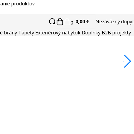
anie produktov
0,00 €
Nezáväzný dopyt
0
é brány
Tapety
Exteriérový nábytok
Doplnky
B2B projekty