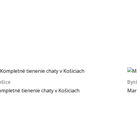
ošice
Byt
mpletné tienenie chaty v Košiciach
Mar