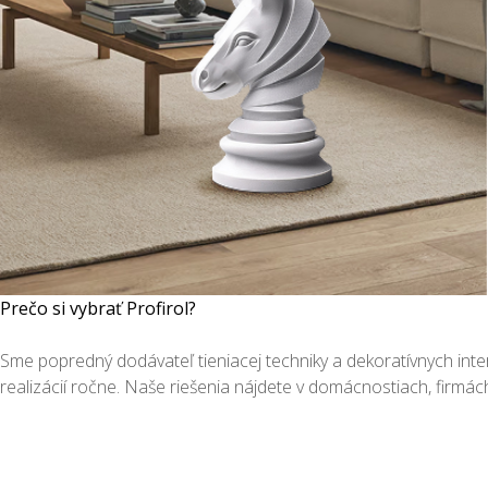
Prečo si vybrať Profirol?
Sme popredný dodávateľ tieniacej techniky a dekoratívnych inte
realizácií ročne. Naše riešenia nájdete v domácnostiach, firmá