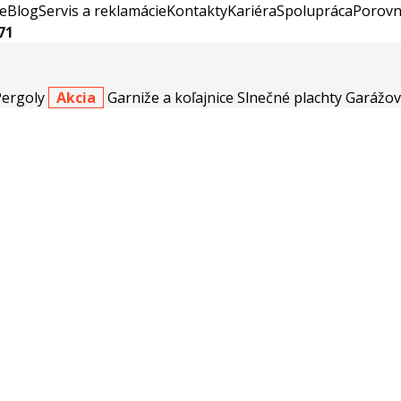
e
Blog
Servis a reklamácie
Kontakty
Kariéra
Spolupráca
Porovn
71
Pergoly
Akcia
Garniže a koľajnice
Slnečné plachty
Garážov