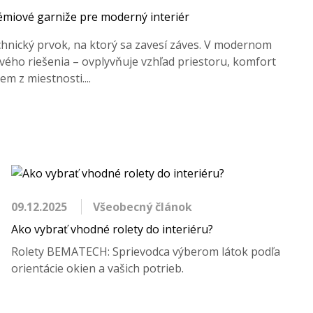
rémiové garniže pre moderný interiér
echnický prvok, na ktorý sa zavesí záves. V modernom
ového riešenia – ovplyvňuje vzhľad priestoru, komfort
em z miestnosti....
09.12.2025
Všeobecný článok
Ako vybrať vhodné rolety do interiéru?
Rolety BEMATECH: Sprievodca výberom látok podľa
orientácie okien a vašich potrieb.