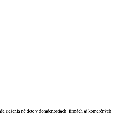
P
C
aše riešenia nájdete v domácnostiach, firmách aj komerčných