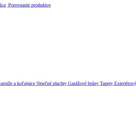
áca
Porovnanie produktov
arniže a koľajnice
Slnečné plachty
Garážové brány
Tapety
Exteriérov