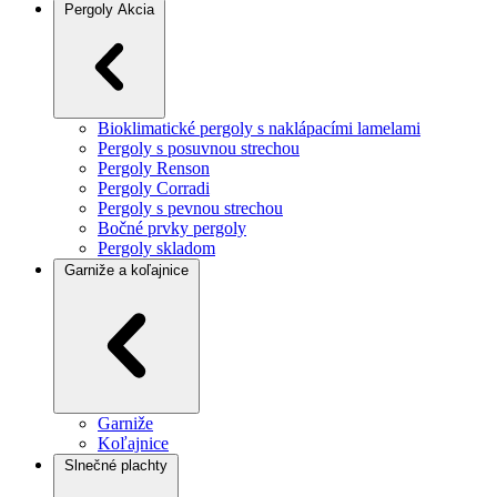
Pergoly
Akcia
Bioklimatické pergoly s naklápacími lamelami
Pergoly s posuvnou strechou
Pergoly Renson
Pergoly Corradi
Pergoly s pevnou strechou
Bočné prvky pergoly
Pergoly skladom
Garniže a koľajnice
Garniže
Koľajnice
Slnečné plachty