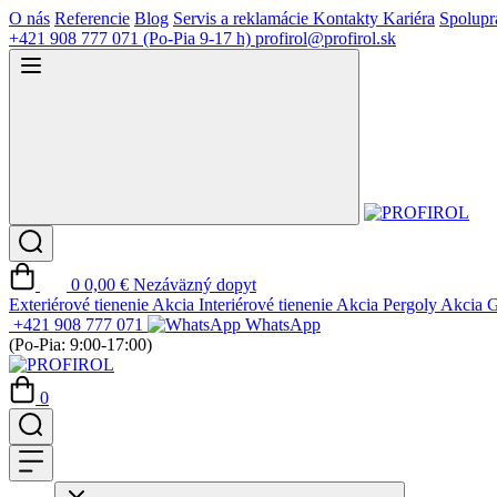
O nás
Referencie
Blog
Servis a reklamácie
Kontakty
Kariéra
Spolupr
+421 908 777 071
(Po-Pia 9-17 h)
profirol@profirol.sk
0
0,00 €
Nezáväzný dopyt
Exteriérové tienenie
Akcia
Interiérové tienenie
Akcia
Pergoly
Akcia
G
+421 908 777 071
WhatsApp
(Po-Pia: 9:00-17:00)
0