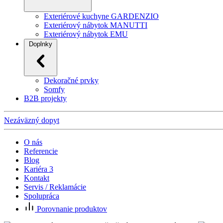
Exteriérové kuchyne GARDENZIO
Exteriérový nábytok MANUTTI
Exteriérový nábytok EMU
Doplnky
Dekoračné prvky
Somfy
B2B projekty
Nezáväzný dopyt
O nás
Referencie
Blog
Kariéra
3
Kontakt
Servis / Reklamácie
Spolupráca
Porovnanie produktov