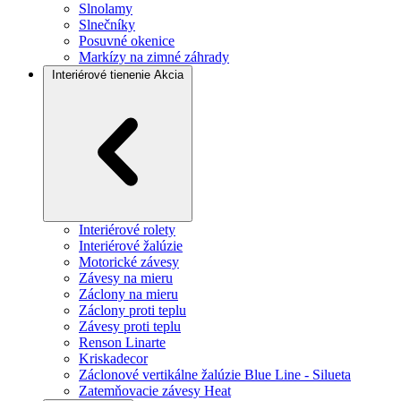
Slnolamy
Slnečníky
Posuvné okenice
Markízy na zimné záhrady
Interiérové tienenie
Akcia
Interiérové rolety
Interiérové žalúzie
Motorické závesy
Závesy na mieru
Záclony na mieru
Záclony proti teplu
Závesy proti teplu
Renson Linarte
Kriskadecor
Záclonové vertikálne žalúzie Blue Line - Silueta
Zatemňovacie závesy Heat